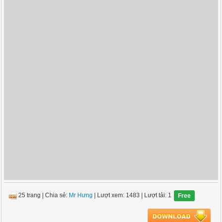
25 trang
|
Chia sẻ:
Mr Hưng
| Lượt xem: 1483
| Lượt tải: 1
Free