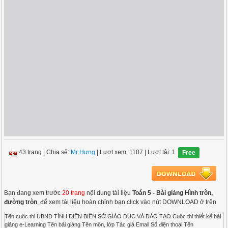
43 trang
|
Chia sẻ:
Mr Hưng
| Lượt xem: 1107
| Lượt tải: 1
Free
Bạn đang xem trước
20 trang
nội dung tài liệu
Toán 5 - Bài giảng Hình tròn,
đường tròn
, để xem tài liệu hoàn chỉnh bạn click vào nút DOWNLOAD ở trên
Tên cuộc thi UBND TỈNH ĐIỆN BIÊN SỞ GIÁO DỤC VÀ ĐÀO TẠO Cuộc thi thiết kế bài
giảng e-Learning Tên bài giảng Tên môn, lớp Tác giả Email Số điện thoại Tên