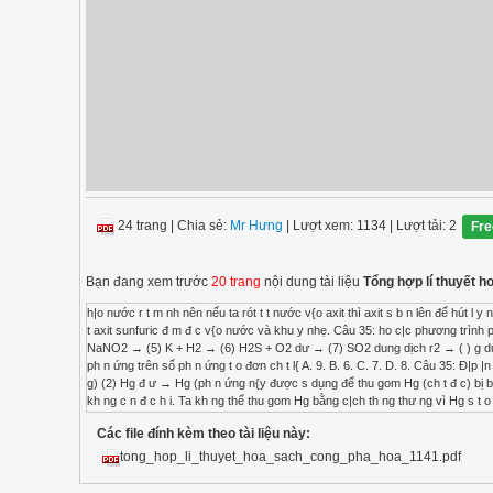
24 trang
|
Chia sẻ:
Mr Hưng
| Lượt xem: 1134
| Lượt tải: 2
Fre
Bạn đang xem trước
20 trang
nội dung tài liệu
Tổng hợp lí thuyết h
h|o nước r t m nh nên nếu ta rót t t nước v{o axit thì axit s b n lên để hút l y nước khiến axit bị v ng ra tung toé r t nguy hiểm, vì v y c|ch l{m lo~ng axit sunfuric đ c an toàn nh t là rót t t axit sunfuric đ m đ c v{o nước và khu y nhẹ. Câu 35: ho c|c phương trình ph n ứng: (1) dung dịch FeCl2 + dung dịch AgNO3 dư → (2) Hg + S → (3) F2 + H2O → (4) NH4Cl + NaNO2 → (5) K + H2 → (6) H2S + O2 dư → (7) SO2 dung dịch r2 → ( ) g dung dịch H l → (9) Ag + O3 → (10) KMnO4 → (11) MnO2 H l đ c → ( ) dung dịch Fe l3 + u → Trong c|c ph n ứng trên số ph n ứng t o đơn ch t l{ A. 9. B. 6. C. 7. D. 8. Câu 35: Đ|p |n D (1) Fe l gN dư → X y ra ph n ứng: { Fe g → Fe g l g → g l (tr ng) viết: Fe l gN → Fe(N ) g l g (đơn ch t g) (2) Hg đ ư → Hg (ph n ứng n{y được s dụng để thu gom Hg (ch t đ c) bị b n tung toé khi ta l{m vỡ c p nhiệt đ thuỷ ng}n ta ch c n r c b t lên v{ to{n b Hg s chuyển th{nh Hg l{ ch t kh ng c n đ c h i. Ta kh ng thể thu gom Hg bằng c|ch th ng thư ng vì Hg s t o th{nh nh ng h t nh li ti v{ ph}n t|n khi nhiệt kế bị rơi xuống đ t v{ vỡ (3) t 2 2 2 1 F H O 2HF O 2      (hiện tượng quan s|t được l{ nước nóng bị bốc ch|y khi tiếp xúc với kh Flo do kh Flo có t nh oxi ho| qu| m nh. Như v y F kh ng tan được trong nước hay nói c|ch kh|c l{ nước kh ng có kh n ng ho{ tan kh Flo vì đơn gi n l{ nước ph n ứng m~nh liệt với kh Flo. HOÀNG ĐÌNH QUANG – SÁCH CÔNG PHÁ HOÁ (4) NH l NaN →N (đơn ch t N ) Na l H (đ}y l{ ph n ứng điều chế N trong phòng thí nghiệm c n trong c ng nghiệp thì N được điều chế bằng c|ch chưng c t ph}n đo n khong kh l ng) (5) H H → H H (đơn ch t) (6) H (dư) → H Ngo{i ra có thể có thêm ph n ứng ⇔ (7) (kh ng m{u) r (m{u v{ng n}u) H → H (kh ng m{u) H r(kh ng m{u) Chú ý: có kh n ng l{m m t màu dung dịch brom (hay nước brom) vì có thể kh được trong m i trư ng nước t p ra s n phẩm không màu (ta có thể th y có tham gia vào ph n ứng trên). Nếu đề bài cho tác dụng với tan trong thì s không ph n ứng với do kh ng có nước t o m i trư ng cho ph n ứng diễn ra. (8) g H l → g l H (đơn ch t H ) (9) g → g (đơn ch t ) Chú ý: kh ng t|c dụng với g d nhiệt đ cao (10) n → n n (đơn ch t)(đ}y l{ ph n ứng điều chế oxi trong ph ng th nghiệm trong c ng nghiệp oxi được điều chế bằng c|ch chứng ch t ph}n đo n kh ng kh l ng) (11) n H l → n l H l (đơn ch t) (đ}y l{ ph n ứng điều chế kh clo trong ph ng th nghiệm trong c ng nghiệp kh clo được điều chế gi|n tiếp qu| qu| trình điều chế Na H bằng c|ch điện ph}n dung dịch muối Na l có m{ng ng n xốp) (12) Fe u → Fe u Câu 45: Tiến h{nh c|c th nghiệm sau: ( ) ục kh etilen v{o dung dịch n 4 loãng. ( ) ho hơi ancol etylic đi qua b t u nung nóng. ( ) ục kh etilen v{o dung dịch r2 trong CCl4. (4) Cho dung dịch glucozơ v{o dung dịch gN 3 trong NH3 dư đun nóng. (5) Cho Fe3O4 v{o dung dịch H2SO4 đ c nóng. ( ) ho dung dịch H l v{o dung dịch Fe(N 3)2. ( ) ho Fe v{o dung dịch H l. ( ) ho i v{o dung dịch Na H đ c nóng. Trong c|c th nghiệm trên số th nghiệm có x y ra ph n ứng oxi hóa-kh l{ A. 4. B. 6. C. 7. D. 5. Câu 45: Đ|p |n C (1) H H n H → H H H H Vì ( H ) → ( H ) pư oxi ho| kh (2) H H u → H H u H Vì u ( u ) → u ( u) pư oxi ho| kh (3) H H r ( l ) → H r H r Vì r ( r ) → r ( H r ) pư oxi ho| kh (4) H H [ H H] H g → g Vì g ( gN ) → g ( g) pư oxi ho| kh (5) Fe H (đ c) → Fe ( ) HOÀNG ĐÌNH QUANG – SÁCH CÔNG PHÁ HOÁ Vì Fe (Fe ) → Fe (Fe ) h n ứng oxi ho| kh (6) Fe H N → Fe Vì Fe (Fe(N ) ) → Fe (Fe ) h n ứng oxi ho| kh (7) Fe H l → Fe l H Đ}y l{ ph n ứng trao đổi kh ng ph i ph n ứng oxi ho| kh (8) i Na H(đ c) H →Na i H Do H (H Na H) → H (H ) ph n ứng oxi ho| kh  Nh n xét: chúng ta kh ng c n viết t t c c|c s n phẩm cũng kh ng c n ph i c}n bằng ph n ứng. Việc ta c n l{m l{ nhìn ra sự thay đổi số oxi ho| của b t kì nguyên tố n{o trong ph n ứng [CẬP NHẬT MÙA THI SỐ 2] Có m t số v n đề anh c n nh c c|c bé n m nay thi nhé: / Đề to|n được 6-7 khá dễ. Các câu còn l i hơi khó vì v y phổ điểm 6-7 s khá nhiều. Các em làm phổ điểm n{y đ ng quá lo nhé, các em v n có cơ h i cố g ng các môn lí, hoá, sinh còn l i. KHÔNG PHẢI LO LẮNG! LO LẮNG SẼ ẢNH HƯỞNG TÂM LÍ, KHÔNG PHẢI LO! / nh đ~ nh c r t rõ l{ ĐỀ Í H \ INH NĂ N Y Ó TỚI 60% LÀ DỄ V[ TRUNG ÌNH ĐẶC BIỆT HOÁ CÓ TỚI 5
Các file đính kèm theo tài liệu này:
tong_hop_li_thuyet_hoa_sach_cong_pha_hoa_1141.pdf