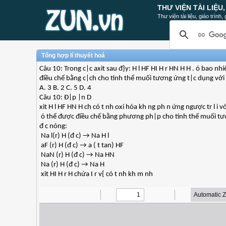
THƯ VIỆN TÀI LIỆU
Thư viện tài liệu, giáo trình
Tổng hợp lí thuyết hoá
Câu 10: Trong c|c axit sau đ}y: H l HF HI H r HN H H . ó bao nh
điều chế bằng c|ch cho tinh thể muối tương ứng t|c dụng với a
A. 3 B. 2 C. 5 D. 4
Câu 10: Đ|p |n D
xit H l HF HN H ch có t nh oxi hóa kh ng ph n ứng ngược tr l i v
ó thể được điều chế bằng phương ph|p cho tinh thể muối tươ
đ c nóng:
Na l(r) H (đ c) → Na H l
aF (r) H (đ c) → a ( t tan) HF
NaN (r) H (đ c) → Na HN
Na (r) H (đ c) → Na H
xit HI H r H chứa I r v{ có t nh kh m nh