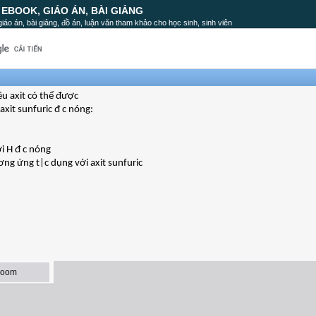
, EBOOK, GIÁO ÁN, BÀI GIẢNG
, giáo án, bài giảng, đồ án, luận văn tham khảo cho học sinh, sinh viên
iêu axit có thể được
xit sunfuric đ c nóng:
ới H đ c nóng
ng ứng t|c dụng với axit sunfuric