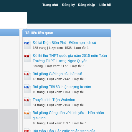
Trang chủ
Đăng ký
Đăng nhập
Liên hệ
Tài liệu liên quan
Đề tài Điện Biên Phủ - Điểm hẹn lịch sử
188 trang | Lượt xem: 1538 | Lượt tải: 1
Đề thi thử THPT quốc gia năm 2015 môn Toán -
Trường THPT Lương Ngọc Quyền
8 trang | Lượt xem: 1177 | Lượt tải: 1
Bài giảng Giới hạn của hàm số
13 trang | Lượt xem: 2142 | Lượt tải: 1
Bài giảng Tiết 63. hiện tượng tự cảm
10 trang | Lượt xem: 1703 | Lượt tải: 1
Thuyết trình Trận Waterloo
31 trang | Lượt xem: 2154 | Lượt tải: 1
Bài giảng Công dân với tình yêu – Hôn nhân –
gia đình
10 trang | Lượt xem: 1597 | Lượt tải: 1
Bài thảo luận Các cuộc chiến tranh của