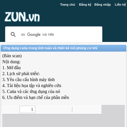
Trang chủ
Đăng ký
Đăng nhập
Liên hệ
Ứng dụng catia trong tính toán và thiết kế mô phỏng cơ khí
(Bản scan)
Nội dung:
1. Mở đầu
2. Lịch sử phát triển\
3. Yêu cầu cấu hình máy tính
4. Tài liệu họa tập và nghiên cứu
5. Catia và các ứng dụng của nó
6. Ưu điểm và hạn chế của phần mền