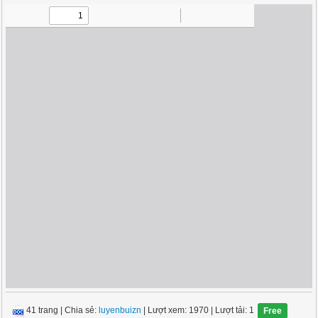
41 trang
|
Chia sẻ:
luyenbuizn
| Lượt xem: 1970
| Lượt tải: 1
Free