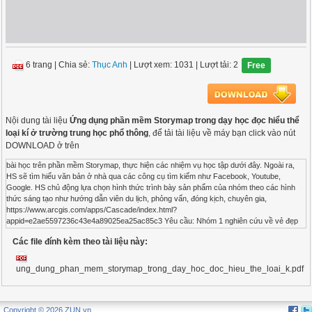
6 trang
|
Chia sẻ:
Thục Anh
| Lượt xem: 1031
| Lượt tải: 2
Free
Nội dung tài liệu
Ứng dụng phần mềm Storymap trong dạy học đọc hiểu thể
loại kí ở trường trung học phổ thông
, để tải tài liệu về máy bạn click vào nút
DOWNLOAD ở trên
bài học trên phần mềm Storymap, thực hiện các nhiệm vụ học tập dưới đây. Ngoài ra,
HS sẽ tìm hiểu văn bản ở nhà qua các công cụ tìm kiếm như Facebook, Youtube,
Google. HS chủ động lựa chọn hình thức trình bày sản phẩm của nhóm theo các hình
thức sáng tạo như hướng dẫn viên du lịch, phỏng vấn, đóng kịch, chuyên gia,
https://www.arcgis.com/apps/Cascade/index.html?
appid=e2ae5597236c43e4a89025ea25ac85c3 Yêu cầu: Nhóm 1 nghiên cứu về vẻ đẹp
hung bạo và trữ tình của sông Đà: Dựa vào các bản đồ về sông Đà trên Storymap, lí giải
Các file đính kèm theo tài liệu này:
tại sao nhà thơ Nguyễn Quang Bích lại viết về sông Đà: “Chúng thủy giai đông tẩu/Đà
giang độc bắc lưu”; Sưu tầm những thông tin, hình ảnh, câu chuyện về sông Đà ngày
nay. Nhóm 2 nghiên cứu về hình tượng người lái đò sông Đà: Vẽ lại chân dung người lái
ung_dung_phan_mem_storymap_trong_day_hoc_doc_hieu_the_loai_k.pdf
đò theo trí tưởng tượng; Lí giải tại sao ông lái đò lại được coi là “chất vàng mười Tây
Bắc”. Nhóm 3 nghiên cứu về vẻ đẹp sông Hương ở góc nhìn địa lí: Kể tên những địa
danh mà sông Hương chảy qua trên địa bàn thành phố Huế được đánh dấu trên bản đồ
Copyright © 2026 ZUN.vn
Storymap; Sưu tầm những thông tin, hình ảnh, video về các địa danh sông Hương chảy