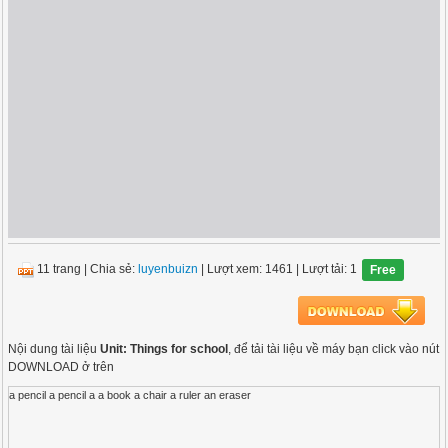
11 trang
|
Chia sẻ:
luyenbuizn
| Lượt xem: 1461
| Lượt tải: 1
Free
Nội dung tài liệu
Unit: Things for school
, để tải tài liệu về máy bạn click vào nút
DOWNLOAD ở trên
a pencil a pencil a a book a chair a ruler an eraser