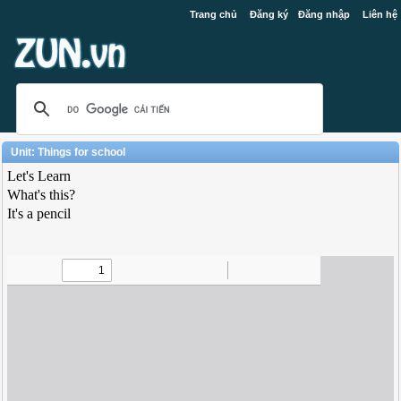
Trang chủ
Đăng ký
Đăng nhập
Liên hệ
Unit: Things for school
Let's Learn
What's this?
It's a pencil