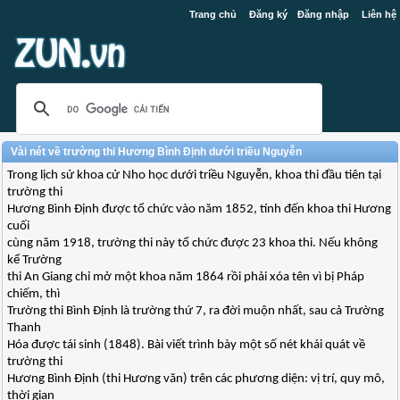
Trang chủ
Đăng ký
Đăng nhập
Liên hệ
Vài nét về trường thi Hương Bình Định dưới triều Nguyễn
Trong lịch sử khoa cử Nho học dưới triều Nguyễn, khoa thi đầu tiên tại
trường thi
Hương Bình Định được tổ chức vào năm 1852, tính đến khoa thi Hương
cuối
cùng năm 1918, trường thi này tổ chức được 23 khoa thi. Nếu không
kể Trường
thi An Giang chỉ mở một khoa năm 1864 rồi phải xóa tên vì bị Pháp
chiếm, thì
Trường thi Bình Định là trường thứ 7, ra đời muộn nhất, sau cả Trường
Thanh
Hóa được tái sinh (1848). Bài viết trình bày một số nét khái quát về
trường thi
Hương Bình Định (thi Hương văn) trên các phương diện: vị trí, quy mô,
thời gian