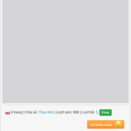
6 trang
|
Chia sẻ:
Thục Anh
| Lượt xem: 988
| Lượt tải: 1
Free