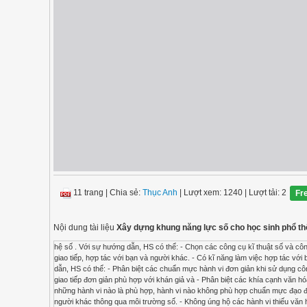
11 trang
|
Chia sẻ:
Thục Anh
| Lượt xem: 1240
| Lượt tải: 2
Fr
Nội dung tài liệu
Xây dựng khung năng lực số cho học sinh phổ t
hệ số . Với sự hướng dẫn, HS có thể: - Chọn các công cụ kĩ thuật số và công nghệ đơn giản cho các quá trình hợp tác. - Lựa chọn được các công cụ và công nghệ số đơn giản để giao tiếp, hợp tác với bạn và người khác. - Có kĩ năng làm việc hợp tác với bạn và người khác trong sử dụng các công cụ và công nghệ số. 2.5. Chuẩn mực giao tiếp Với sự hướng dẫn, HS có thể: - Phân biệt các chuẩn mực hành vi đơn giản khi sử dụng công nghệ kĩ thuật số và tương tác trong môi trường kĩ thuật số. - Chọn các phương thức và chiến lược giao tiếp đơn giản phù hợp với khán giả và - Phân biệt các khía cạnh văn hóa và đa dạng thế hệ đơn giản để phân biệt trong môi trường kĩ thuật số. - Bước đầu phân biệt được những hành vi nào là phù hợp, hành vi nào không phù hợp chuẩn mực đạo đức trong môi trường số. - Không sử dụng ngôn từ, hình ảnh biểu tượng phản cảm, nhằm tổn hại tới người khác thông qua môi trường số. - Không úng hộ các hành vi thiếu văn hóa của người khác khi hoạt động trong môi trường số. 2.6. Quản lí định danh cá nhân Với sự hướng dẫn, HS có thể: - Xác định danh tính trong môi trường kĩ thuật số. - Mô tả các cách đơn giản để bảo vệ danh tiếng của HS trực tuyến. - Biết lựa chọn các thông tin tối thiểu về bản thân trong môi trường kĩ thuật số. - Biết cách đơn giản để bảo vệ thông tin cá nhân trong môi trường số. - Không cung cấp thông tin cá nhân cho người khác. 9SỐ ĐẶC BIỆT THÁNG 01/2021 Lĩnh vực NL/ Competence area2 Cấp Tiểu học Mô tả chi tiết - Nhận ra dữ liệu đơn giản do HS sản xuất thông qua các công cụ, môi trường hoặc dịch vụ kĩ thuật số. 3. Tạo lập nội dung số 3.1. Phát triển nội dung số Với sự hướng dẫn, HS có thể: - Xác định các cách tạo và chỉnh sửa nội dung đơn giản ở các định dạng đơn giản, - Chọn cách thể hiện bản thân thông qua việc tạo ra các phương tiện kĩ thuật số đơn giản. - Biết cách và lựa chọn cách thức chỉnh sửa tranh, ảnh, text trên một số công cụ số như paint, microsoft word, microsoft power point, pioint blogs cá nhân, facebook cá nhân. - Biết cách chia sẻ ý kiến, quan điểm trên các phương tiện, nền tảng số như. 3.2. Tích hợp và tinh chỉnh nội dung số Với sự hướng dẫn, HS có thể: - Chọn các cách để sửa đổi, tinh chỉnh, cải tiến và tích hợp các mục đơn giản của nội dung và thông tin mới để tạo ra các mục mới và nguyên bản. - Biết cách chỉnh, lựa chọn được công cụ để kết hợp dữ liệu như đồ họa, văn bản, video, âm thanh vào một nội dung văn bản, nội dung trình chiếu. - Sử dụng được một số công cụ trình chiếu (PowerPoint hoặc tương tự), trình chỉnh sửa tài liệu (Word hoặc tương tự) và ứng dụng web như: canvas/bảng trực tuyến (OneNote hoặc tương tự) để chỉnh sửa các nội dung số theo mong muốn. - Biết cách xuất các nội dung chuẩn bị sang các dạng text, hình ảnh, audio, video theo mục đích để chia sẻ trực tiếp hay trên môi trường trực tuyến. 3.3. Bản quyền Với sự hướng dẫn, HS có thể: - Xác định các quy tắc đơn giản về bản quyền và giấy phép áp dụng cho dữ liệu, thông tin và và nội dung số. - Hiểu được các quy định về tôn trọng bản quyền, tôn trọng các dữ liệu thông tin của người khác như không xóa, chỉnh sửa, sao chép các dữ liệu, sản phẩm của người khác. - Có ý thức và biết cách giữ bản quyền sản phẩm của cá nhân mình tạo ra. 3.4. Lập trình Với sự hướng dẫn, HS có thể: - Liệt kê các bước đơn giản cho hệ thống máy tính để giải quyết một vấn đề đơn giản hoặc thực hiện một nhiệm vụ đơn giản. - Bước đầu biết cách sử dụng ngôn ngữ lập trình trực quan theo cách kéo thả như Scratch để thực hiện một nhiệm vụ đơn giản. 4. An toàn kĩ thuật số 4.1. Bảo vệ thiết bị Với sự hướng dẫn, HS có thể: - Xác định các cách đơn giản để bảo vệ thiết bị và nội dung kĩ thuật số của HS; - Phân biệt các rủi ro và mối đe dọa đơn giản trong môi trường kĩ thuật số; - Chọn các biện pháp an toàn và bảo mật đơn giản; - Xác định các cách đơn giản để đánh giá đúng mức độ tin cậy và quyền riêng tư. - Biết cách sử dụng các thiết bị số phổ biến như máy tính, các thiết bị ngoại vi cơ bản như máy in, tai nghe, loa theo đúng hướng dẫn. - Biết cách thiết lập biện pháp an toàn cơ bản như đặt mật khẩu cho máy tính, cho các files văn bản word; power point, excel. 4.2. Bảo vệ dữ liệu cá nhân và quyền riêng tư Với sự hướng