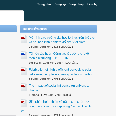
Trang chủ
Đăng ký
Đăng nhập
Liên hệ
Tài liệu liên quan
Mô hình các trường đại học tư thục trên thế giới
và bài học kinh nghiệm đối với Việt Nam
7 trang | Lượt xem: 816 | Lượt tải: 1
Tài liệu tập huấn Công tác tổ trưởng chuyên
môn các trường THCS, THPT
198 trang | Lượt xem: 2537 | Lượt tải: 1
Fabrication of highly efficient pervoskite solar
cells using simple single-step solution method
8 trang | Lượt xem: 708 | Lượt tải: 1
The impact of social influence on university
choice
11 trang | Lượt xem: 778 | Lượt tải: 1
Giải pháp hoàn thiện và nâng cao chất lượng
công tác cố vấn học tập trong đào tạo theo tín
chỉ
7 trang | Lượt xem: 779 | Lượt tải: 1