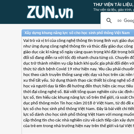
THƯ VIỆN TÀI LIỆU
Thư viện tài liệu, giáo trình
Xây dựng khung năng lực số cho học sinh phổ thông Việt Nam
Vai trò và vị trí của công nghệ thông tin trong lĩnh vực giáo dụ
như ứng dụng công nghệ thông tin và thúc đẩy giáo dục công 
giáo dục các kĩ năng số ngày càng quan trọng khi đặt trong b
đổi số đang diễn ra với tốc độ nhanh chưa từng có. Chuyển đổ
dục trở thành nhiệm vụ cấp bách khi quốc gia phải đối diện vớ
thức từ dịch bệnh Covid 19 như hiện nay. Yêu cầu phải chuyển
học theo cách truyền thống sang việc dạy và học trên các nền 
xu thế tất yếu. Sử dụng thành thạo các thiết bị công nghệ số đ
học và người dạy là tiền đề hướng đến thực hiện các mục tiêu
thời đại công nghệ số. Bài viết tổng quan nghiên cứu các định
lực số, tìm hiểu các khung năng lực số trên thế giới, rà soát C
dục phổ thông môn Tin học năm 2018 ở Việt Nam, từ đó đề 
lực số cho học sinh phổ thông Việt Nam. Đây là bài viết chi ti
lực số dành cho học sinh phổ thông Việt Nam với mong muố
cấp thông tin cho các nhà nghiên cứu về cách tiếp cận xây dự
của trẻ em trong nhà trường hiện nay trên thế giới và tại Việt