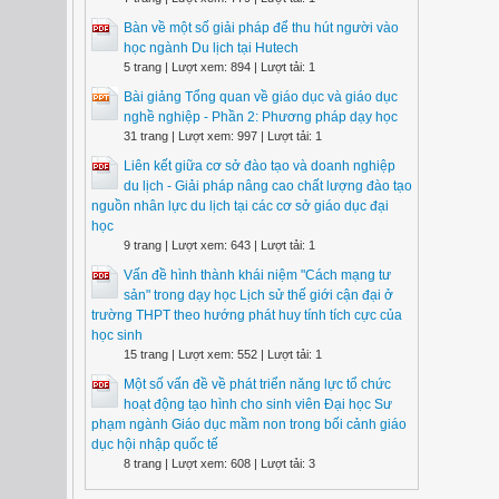
Bàn về một số giải pháp để thu hút người vào
học ngành Du lịch tại Hutech
5 trang | Lượt xem: 894 | Lượt tải: 1
Bài giảng Tổng quan về giáo dục và giáo dục
nghề nghiệp - Phần 2: Phương pháp dạy học
31 trang | Lượt xem: 997 | Lượt tải: 1
Liên kết giữa cơ sở đào tạo và doanh nghiệp
du lịch - Giải pháp nâng cao chất lượng đào tạo
nguồn nhân lực du lịch tại các cơ sở giáo dục đại
học
9 trang | Lượt xem: 643 | Lượt tải: 1
Vấn đề hình thành khái niệm "Cách mạng tư
sản" trong dạy học Lịch sử thế giới cận đại ở
trường THPT theo hướng phát huy tính tích cực của
học sinh
15 trang | Lượt xem: 552 | Lượt tải: 1
Một số vấn đề về phát triển năng lực tổ chức
hoạt động tạo hình cho sinh viên Đại học Sư
phạm ngành Giáo dục mầm non trong bối cảnh giáo
dục hội nhập quốc tế
8 trang | Lượt xem: 608 | Lượt tải: 3