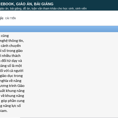
, EBOOK, GIÁO ÁN, BÀI GIẢNG
, giáo án, bài giảng, đồ án, luận văn tham khảo cho học sinh, sinh viên
c cũng
nghệ thông tin,
ối cảnh chuyển
i số trong giáo
i nhiều thách
 đổi từ dạy và
tảng số là một
ối với cả người
 giáo dục trong
 nghĩa về năng
hương trình Giáo
xuất khung năng
ết về khung năng
n góp phần cung
ng năng lực số
 Nam.