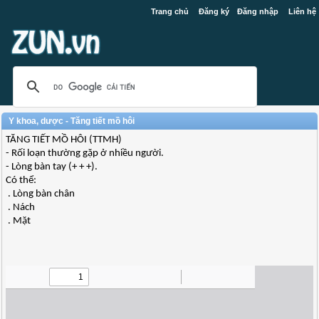
Trang chủ
Đăng ký
Đăng nhập
Liên hệ
Y khoa, dược - Tăng tiết mồ hôi
TĂNG TIẾT MỒ HÔI (TTMH)
- Rối loạn thường gặp ở nhiều người.
- Lòng bàn tay (+ + +).
Có thể:
. Lòng bàn chân
. Nách
. Mặt