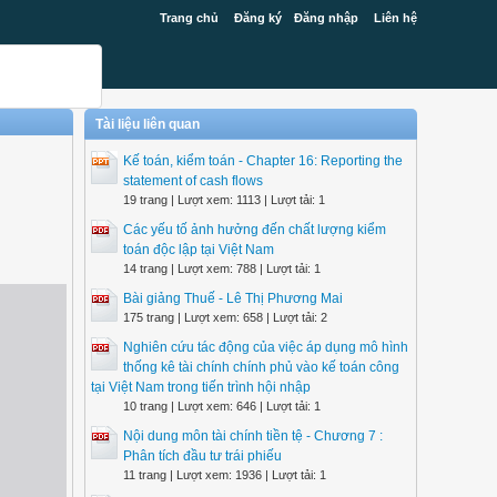
Trang chủ
Đăng ký
Đăng nhập
Liên hệ
Tài liệu liên quan
Kế toán, kiểm toán - Chapter 16: Reporting the
statement of cash flows
19 trang | Lượt xem: 1113 | Lượt tải: 1
Các yếu tố ảnh hưởng đến chất lượng kiểm
toán độc lập tại Việt Nam
14 trang | Lượt xem: 788 | Lượt tải: 1
Bài giảng Thuế - Lê Thị Phương Mai
175 trang | Lượt xem: 658 | Lượt tải: 2
Nghiên cứu tác động của việc áp dụng mô hình
thống kê tài chính chính phủ vào kế toán công
tại Việt Nam trong tiến trình hội nhập
10 trang | Lượt xem: 646 | Lượt tải: 1
Nội dung môn tài chính tiền tệ - Chương 7 :
Phân tích đầu tư trái phiếu
11 trang | Lượt xem: 1936 | Lượt tải: 1