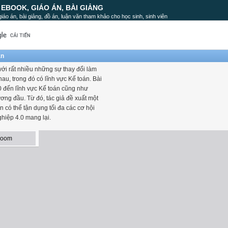
, EBOOK, GIÁO ÁN, BÀI GIẢNG
, giáo án, bài giảng, đồ án, luận văn tham khảo cho học sinh, sinh viên
án
ới rất nhiều những sự thay đổi làm
u, trong đó có lĩnh vực Kế toán. Bài
0 đến lĩnh vực Kế toán cũng như
ng đầu. Từ đó, tác giả đề xuất một
n có thể tận dụng tối đa các cơ hội
hiệp 4.0 mang lại.