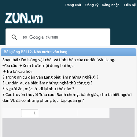
Trang chủ
Đăng ký
Đăng nhập
Liên hệ
Bài giảng Bài 12- Nhà nước văn lang
Soạn bài : Đời sống vật chất và tinh thần của cư dân Văn Lang.
-Yêu cầu :+ Xem trước nội dung bài học.
+ Trả lời câu hỏi :
? Trong nn cư dân Văn Lang biết làm những nghề gì ?
? Cư dân VL đã biết làm những nghề thủ công gì ?
? Người ăn, mặc, ở, đi lại như thế nào ?
? Các truyền thuyết Trầu cau, Bánh chưng, bánh giầy, cho ta biết người
dân VL đã có những phong tục, tập quán gì ?