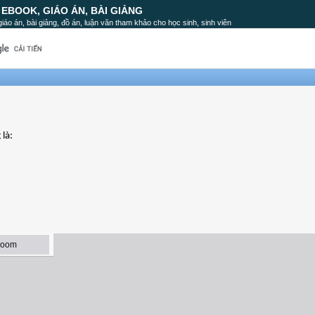
, EBOOK, GIÁO ÁN, BÀI GIẢNG
, giáo án, bài giảng, đồ án, luận văn tham khảo cho học sinh, sinh viên
là: