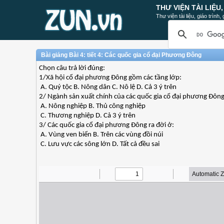
THƯ VIỆN TÀI LIỆU
Thư viện tài liệu, giáo trình
Bài giảng Bài 4: tiết 4: Các quốc gia cổ đại Phương Đông
Chọn câu trả lời đúng:
1/Xã hội cổ đại phương Đông gồm các tầng lớp:
A. Quý tộc B. Nông dân C. Nô lệ D. Cả 3 ý trên
2/ Ngành sản xuất chính của các quốc gia cổ đại phương Đông 
A. Nông nghiệp B. Thủ công nghiệp
C. Thương nghiệp D. Cả 3 ý trên
3/ Các quốc gia cổ đại phương Đông ra đời ở:
A. Vùng ven biển B. Trên các vùng đồi núi
C. Lưu vực các sông lớn D. Tất cả đều sai