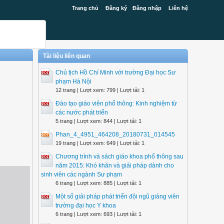
Trang chủ
Đăng ký
Đăng nhập
Liên hệ
Tài liệu liên quan
Chủ tịch Hồ Chí Minh với trường Đại học Sư
phạm Hà Nội
12 trang | Lượt xem: 799 | Lượt tải: 1
Đào tạo giáo viên phổ thông: Kinh nghiệm từ
các nước phát triển
5 trang | Lượt xem: 844 | Lượt tải: 1
Phan_4_4951_464208_20180731_014545
19 trang | Lượt xem: 649 | Lượt tải: 1
Chương trình và sách giáo khoa phổ thông sau
năm 2015: Khó khăn và giải pháp dành cho
sinh viên các ngành Sư phạm
6 trang | Lượt xem: 885 | Lượt tải: 1
Một số giải pháp phát triển đội ngũ giảng viên
trường đại học Y khoa
6 trang | Lượt xem: 693 | Lượt tải: 1