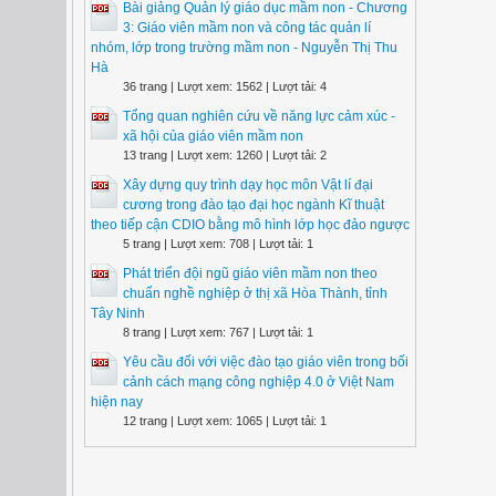
Bài giảng Quản lý giáo dục mầm non - Chương
3: Giáo viên mầm non và công tác quản lí
nhóm, lớp trong trường mầm non - Nguyễn Thị Thu
Hà
36 trang | Lượt xem: 1562 | Lượt tải: 4
Tổng quan nghiên cứu về năng lực cảm xúc -
xã hội của giáo viên mầm non
13 trang | Lượt xem: 1260 | Lượt tải: 2
Xây dựng quy trình dạy học môn Vật lí đại
cương trong đào tạo đại học ngành Kĩ thuật
theo tiếp cận CDIO bằng mô hình lớp học đảo ngược
5 trang | Lượt xem: 708 | Lượt tải: 1
Phát triển đội ngũ giáo viên mầm non theo
chuẩn nghề nghiệp ở thị xã Hòa Thành, tỉnh
Tây Ninh
8 trang | Lượt xem: 767 | Lượt tải: 1
Yêu cầu đối với việc đào tạo giáo viên trong bối
cảnh cách mạng công nghiệp 4.0 ở Việt Nam
hiện nay
12 trang | Lượt xem: 1065 | Lượt tải: 1