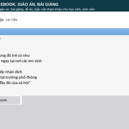
, EBOOK, GIÁO ÁN, BÀI GIẢNG
, giáo án, bài giảng, đồ án, luận văn tham khảo cho học sinh, sinh viên
P
ong đó trẻ có nhu
ngay tại nơi các em sinh
iếp nhận dịch
 tại trường phổ thông
đầy đủ của xã hội”