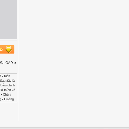
DOWNLOAD ở
ung tâm hỗ trợ, trong các trường học, tại cộng đồng, gia đình, những người CSND trẻ thông 26 qua đội ngũ cán bộ, GV có đủ trình độ chuyên môn, nhóm hỗ trợ cộng đồng, thân nhân trẻ có nhu cầu đặc biệt... 3.2. Chức năng, nhiệm vụ của TT hỗ trợ và phát triển GDHN Được quy định rõ trong Quy chế GDHN dành cho người tàn tật, khuyết tật của Bộ GD&ĐT 3.3. Hệ thống quản lý hành chính nhà nước đối với trung t