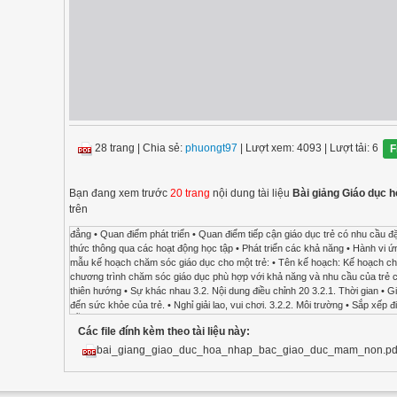
28 trang
|
Chia sẻ:
phuongt97
| Lượt xem: 4093
| Lượt tải: 6
F
Bạn đang xem trước
20 trang
nội dung tài liệu
Bài giảng Giáo dục 
trên
đẳng • Quan điểm phát triển • Quan điểm tiếp cận giáo dục trẻ có nhu cầu đặc biệt gắn với giáo dục mầm non 2.1.2. Phương pháp xây dựng mục tiêu. • Phát triển thể chất • Kiến thức thông qua các hoạt động học tập • Phát triển các khả năng • Hành vi ứng xử, giao tiếp • Giáo dục tự phục vụ, • Hòa nhập xã hội 2.2 Lập kế hoạch giáo dục cá nhân Sau đây là mẫu kế hoạch chăm sóc giáo dục cho một trẻ: • Tên kế hoạch: Kế hoạch chăm sóc giáo dục trẻ A • Mục tiêu: Sức khỏe, kiến thức, kĩ năng, thái độ, • Kế hoạch cụ thể: 3. Điều chỉnh chương trình chăm sóc giáo dục phù hợp với khả năng và nhu cầu của trẻ có nhu cầu đặc biệt. 3.1. Sự cần thiết của điều chỉnh • Khả năng nhận thức • Kĩ năng xã hội • Sở thích và thiên hướng • Sự khác nhau 3.2. Nội dung điều chỉnh 20 3.2.1. Thời gian • Gia hạn thêm thời gian • Thường xuyên thay đổi và kết hợp tổ chức các hoạt động động – tĩnh. • Chú ý đến sức khỏe của trẻ. • Nghỉ giải lao, vui chơi. 3.2.2. Môi trường • Sắp xếp điều chỉnh lại phòng học • Có chỗ ngồi ưu tiên • Làm giảm tác động bên ngoài gây mất tập trung • Hướng dẫn trẻ thực hiện các nội quy về môi trường học tập. • Sàn nhà, đồ đạc sạch sẽ, gọn gàng, đúng vị trí, không trơn ướt. • Ánh sáng, thông gió, nhiệt độ thích hợp trong phòng • Thiết bị, dụng cụ và đồ đạc an toàn 3.2.3. Các vấn đề về tổ chức hoạt động học tập và xây dựng mạng nội dung, mạng hoạt động • Chuẩn bị cho trẻ làm quen dần với phong cách học tập • Tập cho trẻ làm quen với chữ cái, con số, âm nhạc, • Tổ chức các hoạt động học tập theo chủ đề khác nhau mà trẻ yêu thích, phù hợp • Chuẩn bị mạng nội dung phù hợp với trẻ dựa trên cở sở trả lời các câu hỏi • Chuẩn bị mạng hoạt động để giải quyết các câu hỏi 3.2.4. Các vấn đề về tổ chức thực hiện chủ đề 3.2.5. Các biện pháp tự quản • Sử dụng các biểu tượng đối với các hoạt động theo thời khóa biểu hàng ngày • Phối hợp cùng cha mẹ trẻ duy trì cho trẻ nhớ và thực hiện nề nếp sinh hoạt và học tập • Yêu cầu trẻ nhắc lại hướng dẫn vào các thời điểm nhất định gắn liền với mỗi hoạt động hàng ngày 21 • Thực hành thường xuyên, mọi nơi, mọi lúc trong các tình huống thực. 3.2.6. Điều chỉnh trong kiểm tra bằng nhiều hình thức • Kiểm tra nói, nghe băng, tranh ảnh, mô hình, • Biểu diễn, trưng bày bằng nhiều hình thức • Theo dõi kiểm tra trong các tình huống, môi trường khác nhau 3.2.7. Hỗ trợ cho việc hòa nhập xã hội • Sự chia sẻ, ủng hộ, giúp đỡ của bạn bè, cô giáo, cha mẹ trẻ, • Các hoạt động theo nhóm bạn bè với các chủ đề khác nhau 3.2.8. Tài liệu và học liệu • Sử dụng tài liệu phục vụ cho hoạt động học tập, vui chơi • Sử dụng một số các thiết bị đặc biệt: Máy chữ, máy tính, máy vi tính, • Phương tiện, tài liệu và học liệu được sử dụng với cả lớp hoặc trong nhóm trẻ hoặc cá nhân trẻ có nhu cầu đặc biệt 3.2.9. Giao nhiệm vụ • Chỉ dẫn từng bước nhỏ rõ ràng • Hỗ trợ dưới dạng sử dụng đồ vật, mô hình, tranh ảnh, làm mẫu, cho các chỉ dẫn bàng lời nói • Chỉ dừng lại sau khi tất cả đã hiểu, đã ghi nhớ 3.2.10. Những kích thích và sự động viên • Bằng ngôn ngữ, cử chỉ, ánh mắt, • Phần thưởng cho những nỗ lực, thành công dù nhỏ • Kích thích điểm mạnh và sở thích. • Giao tiếp thân mật và tôn trọng trẻ • Sẵn sàng đáp ứng nhu cầu đặc biệt của trẻ. • Nói với trẻ thân mật, lịch sự, giọng nói dễ nghe • Khuyến khích tính tự lực vừa sức của trẻ. • Giúp trẻ vượt qua tức giận, buồn và thất vọng. • Khuyến khích các hành vi xã hội của trẻ như hợp tác, chia sẻ, nhường nhịn, lắng nghe, giúp đỡ, 22 3.3 Quy trình điều chỉnh GV là người quyết định sẽ điều chỉnh chương trình học tập. Việc điều chỉnh chương trình học tâp phải đạt các yêu cầu: Làm cho thích ứng, định hình, hòa nhập và làm sáng tỏ chương trình và PP giảng dạy 3.4. Các phương pháp điều chỉnh 3.4.1. Phương pháp đồng loạt 3.4.2. Phương pháp đa trình độ 3.4.3. Phương pháp trùng lặp giáo án 3.4.4. Phương pháp thay thế Câu hỏi ôn tập chương Câu 1: Các bước lập kế hoạch giáo dục cá nhân cho trẻ có nhu cầu đặc biệt? Cho ví dụ minh họa. Câu 2: Hãy nêu các phương pháp (thiết kế các bài tập) xác định nhu cầu và khả năng của trẻ và lựa chọn phương pháp xác định nhu cầu và khả năng của nhóm trẻ khuyết tật: Trẻ khiếm thính 23 Chương 3. THÚC ĐẨY VÀ HỖ TRỢ GIÁO DỤC HÒA NHẬP TRẺ CÓ NHU CẦU ĐẶC BIỆT TRONG TRƯỜNG MẦM NON. I. Tạo môi trường hòa nhập thân thiện Qu
Các file đính kèm theo tài liệu này:
bai_giang_giao_duc_hoa_nhap_bac_giao_duc_mam_non.pd