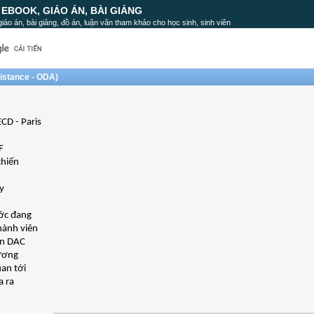
, EBOOK, GIÁO ÁN, BÀI GIẢNG
, giáo án, bài giảng, đồ án, luận văn tham khảo cho học sinh, sinh viên
sistance - ODA)
CD - Paris
F
chiến
y
ớc đang
hành viên
ên DAC
hương
uan tới
a ra