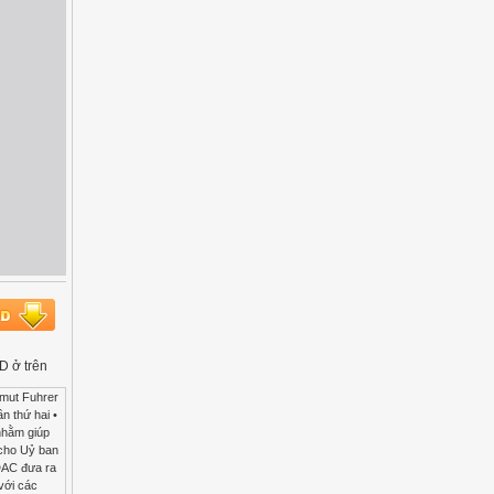
D ở trên
t động ODA và nhờ vào đó quốc gia ấy mới có thể trả nợ được. Ví dụ: Châu Phi 3. Phân loại  Theo tiêu thức hoàn trả/các thành phần cấu thành: - ODA không hoàn lại: là hình thức cung cấp ODA không phải hoàn lại cho Nhà tài trợ. VD: T9/05 ADB viện trợ không hoàn lại 9 triệu USD cho VN - ODA cho vay ưu đãi (hay còn gọi là tín dụng ưu đãi): ODA cho vay với lãi suất và điều kiện ưu đãi sao cho "yếu tố không hoàn lại" (còn gọi là "thành tố hỗ trợ") đạt không dưới 25% của tổng trị giá khoản - ODA hỗn hợp: là các khoản viện trợ không hoàn lại hoặc các khoản vay ưu đãi được cung cấp đồng thời với c