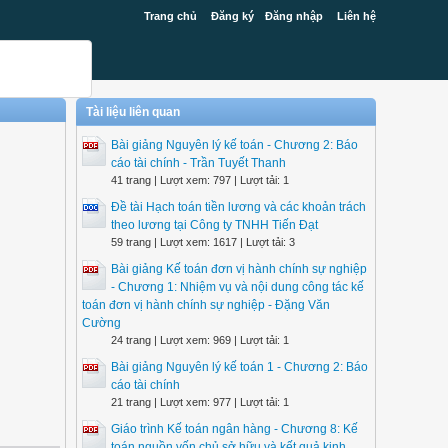
Trang chủ
Đăng ký
Đăng nhập
Liên hệ
Tài liệu liên quan
Bài giảng Nguyên lý kế toán - Chương 2: Báo
cáo tài chính - Trần Tuyết Thanh
41 trang | Lượt xem: 797 | Lượt tải: 1
Đề tài Hạch toán tiền lương và các khoản trách
theo lương tại Công ty TNHH Tiến Đạt
59 trang | Lượt xem: 1617 | Lượt tải: 3
Bài giảng Kế toán đơn vị hành chính sự nghiệp
- Chương 1: Nhiệm vụ và nội dung công tác kế
toán đơn vị hành chính sự nghiệp - Đặng Văn
Cường
24 trang | Lượt xem: 969 | Lượt tải: 1
Bài giảng Nguyên lý kế toán 1 - Chương 2: Báo
cáo tài chính
21 trang | Lượt xem: 977 | Lượt tải: 1
Giáo trình Kế toán ngân hàng - Chương 8: Kế
toán nguồn vốn chủ sở hữu và kết quả kinh