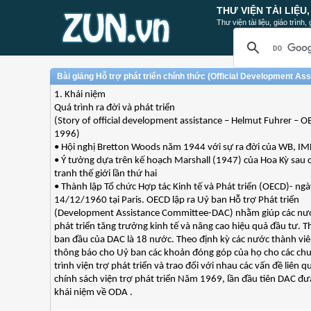
THƯ VIỆN TÀI LIỆU
Thư viện tài liệu, giáo trình
Bài giảng Hỗ trợ phát triển chính thức (Official Development As
1. Khái niệm
Quá trình ra đời và phát triển
(Story of official development assistance – Helmut Fuhrer – OE
1996)
• Hội nghị Bretton Woods năm 1944 với sự ra đời của WB, IM
• Ý tưởng dựa trên kế hoạch Marshall (1947) của Hoa Kỳ sau 
tranh thế giới lần thứ hai
• Thành lập Tổ chức Hợp tác Kinh tế và Phát triển (OECD)- ngà
14/12/1960 tại Paris. OECD lập ra Uỷ ban Hỗ trợ Phát triển
(Development Assistance Committee-DAC) nhằm giúp các nư
phát triển tăng trưởng kinh tế và nâng cao hiệu quả đầu tư. T
ban đầu của DAC là 18 nước. Theo định kỳ các nước thành vi
thông báo cho Uỷ ban các khoản đóng góp của họ cho các c
trình viện trợ phát triển và trao đổi với nhau các vấn đề liên q
chính sách viện trợ phát triển Năm 1969, lần đầu tiên DAC đư
khái niệm về ODA .