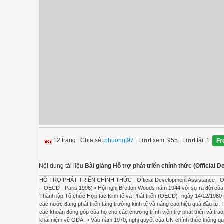
12 trang
|
Chia sẻ:
phuongt97
| Lượt xem: 955
| Lượt tải: 1
Fr
Nội dung tài liệu
Bài giảng Hỗ trợ phát triển chính thức (Official
HỖ TRỢ PHÁT TRIỂN CHÍNH THỨC - Official Development Assistance - ODA 1. Khái niệm Quá trình ra đời và phát triển (Story of official development assistance – Helmut Fuhrer – OECD - Paris 1996) • Hội nghị Bretton Woods năm 1944 với sự ra đời của WB, IMF • Ý tưởng dựa trên kế hoạch Marshall (1947) của Hoa Kỳ sau chiến tranh thế giới lần thứ hai • Thành lập Tổ chức Hợp tác Kinh tế và Phát triển (OECD)- ngày 14/12/1960 tại Paris. OECD lập ra Uỷ ban Hỗ trợ Phát triển (Development Assistance Committee-DAC) nhằm giúp các nước đang phát triển tăng trưởng kinh tế và nâng cao hiệu quả đầu tư. Thành viên ban đầu của DAC là 18 nước. Theo định kỳ các nước thành viên DAC thông báo cho Uỷ ban các khoản đóng góp của họ cho các chương trình viện trợ phát triển và trao đổi với nhau các vấn đề liên quan tới chính sách viện trợ phát triển Năm 1969, lần đầu tiên DAC đưa ra khái niệm về ODA . • Vào năm 1970, nghị quyết của UN chính thức thông qua chỉ tiêu các nước giàu hàng năm phải trích 0,7% GNP của mình để thực hiện nghĩa vụ đối với các nước nghèo. Các thành viên của DAC hiện nay và ngày gia nhập Australia France Luxembourg Sweden Member since 1966. Member since1961. Member since 1992. Member since 1965. Austria Germany Netherlands Switzerland Member since 1965. Member since 1961. Member since 1961. Member since 1968. Belgium Greece New Zealand United Kingdom Member since 1961. Member since 1999. Member since 1973. Member since 1961. Canada Ireland Norway United States Member since 1961. Member since 1985. Member since 1962. Member since 1961. Denmark Italy Portugal Commission of the European Communities Member since 1963. Member since 1961. Joined the DAC in 1961, withdrew in 1974 and Member since 1961. Finland Japan re-joined in 1991. Member since 1975. Member since 1961. Spain Member since 1991. Khái niệm của DAC • ODA là những luồng tài chính chuyển tới các nước đang phát triển và tới những tổ chức đa phương để chuyển tới các nước đang phát triển mà: – được cung cấp bởi các tổ chức chính phủ (trung ương và địa phương) hoặc bởi cơ quan điều hành của các tổ chức này; – có mục tiêu chính là thúc đẩy tăng trưởng kinh tế và phúc lợi của các nước đang phát triển; – mang tính chất ưu đãi và có yếu tố không hoàn lại ≥ 25% (được tính với tỷ suất chiết khấu 10%) Khái niệm của Việt Nam (Theo NĐ/2006/NĐCP) • Hỗ trợ phát triển chính thức là hoạt động hợp tác phát triển giữa Nhà nước hoặc Chính phủ nước Cộng hòa xã hội chủ nghĩa Việt Nam với nhà tài trợ là chính phủ nước ngoài, các tổ chức tài trợ song phương và các tổ chức liên quốc gia hoặc liên chính phủ. 2. Đặc điểm - Các nhà tài trợ (Donors) bao gồm: + Chính phủ các nước chủ yếu là các nước phát triển hoặc tương đối phát triển (cấp ODA dưới dạng này còn gọi là ODA song phương, cấp ODA mà nhà tài trợ không phải là các chính phủ gọi là ODA đa phương, xuất phát từ các tổ chức dưới đây). + Tổ chức liên chính phủ: EC, OECD + Tổ chức thuộc Liên hợp quốc (United Nations): UNCTAD United Nations Conference on Trade and Developmen, UNDP United Nations Development Programme, UNICEF United Nations Children’s Fund, UNIDO United Nations Industrial Development Organisation, WFP World Food Programme, FAO 52.8% Food and Agricultural Organisation, UNESCO 25.0% United Nations Educational, Scientific and Cultural Organisation, WHO 75.4% World Health Organisation + Tổ chức tài chính quốc tế: IMF, WB, WTO (PRGF Trust, MIGA Multilateral Investment Guarantee Agency), các ngân hàng phát triển khu vực (AsDB Asian Development Bank, Afr.DB African Development Bank + Các tổ chức phi chính phủ (NGO)1 VN hiện có khoảng 485 tổ chức phi chính phủ nước ngoài thuộc 26 nước công nghiệp phát triển và các nước công nghiệp mới hoạt động viện trợ tại Việt Nam, trong đó có 369 tổ chức thường xuyên có mặt ở Việt Nam, có dự án, đối tác cụ thể, được cơ quan có thẩm quyền của Việt Nam cấp giấy phép hoạt động. - Mỗi chính phủ sẽ có các cơ quan riêng để quản lí việc cấp ODA, VD: 1 VN hiện có khoảng 485 tổ chức phi chính phủ nước ngoài thuộc 26 nước công nghiệp phát triển và các nước công nghiệp mới hoạt động viện trợ tại Việt Nam, trong đó có 369 tổ chức thường xuyên có mặt ở Việt Nam, có 