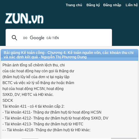
Trang chủ
Đăng ký
Đăng nhập
Liên hệ
Bài giảng Kế toán công - Chương 4: Kế toán nguồn vốn, các khoản thu chi
và xác định kết quả - Nguyễn Thị Phương Dung
Phản ánh tổng số chênh lệch thu, chi
của các hoạt động hay còn gọi là thặng dư
(thâm hụt) lũy kế của đơn vị tại ngày lập
BCTC và việc xử lý số thặng dư hoặc thâm
hụt của hoạt động HCSN; hoạt động
SXKD, DV; HĐTC và HĐ khác.
SDCK
Tài khoản 421 - có 4 tài khoản cấp 2:
- Tài khoản 4211- Thặng dư (thâm hụt) từ hoạt động HCSN
- Tài khoản 4212- Thặng dư (thâm hụt) từ hoạt động SXKD, DV
- Tài khoản 4213- Thặng dư (thâm hụt) từ HĐTC
- - Tài khoản 4218- Thặng dư (thâm hụt) từ HĐ khác: