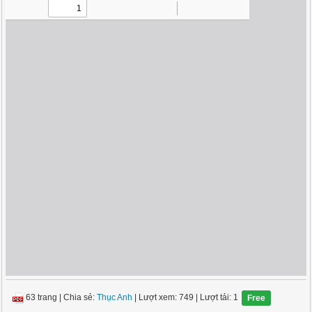
63 trang
|
Chia sẻ:
Thục Anh
| Lượt xem: 749
| Lượt tải: 1
Free