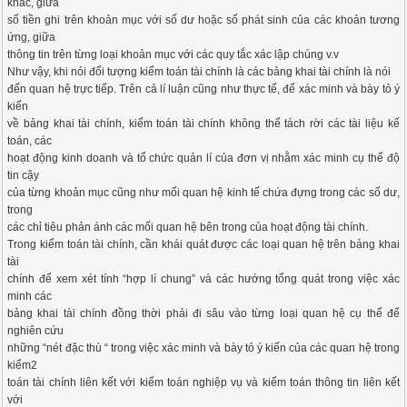
khác, giữa
số tiền ghi trên khoản mục với số dư hoặc số phát sinh của các khoản tương
ứng, giữa
thông tin trên từng loại khoản mục với các quy tắc xác lập chúng v.v
Như vậy, khi nói đối tượng kiểm toán tài chính là các bảng khai tài chính là nói
đến quan hệ trực tiếp. Trên cả lí luận cũng như thực tế, để xác minh và bày tỏ ý
kiến
về bảng khai tài chính, kiểm toán tài chính không thể tách rời các tài liệu kế
toán, các
hoạt động kinh doanh và tổ chức quản lí của đơn vị nhằm xác minh cụ thể độ
tin cậy
của từng khoản mục cũng như mối quan hệ kinh tế chứa đựng trong các số dư,
trong
các chỉ tiêu phản ánh các mối quan hệ bên trong của hoạt động tài chính.
Trong kiểm toán tài chính, cần khái quát được các loại quan hệ trên bảng khai
tài
chính để xem xét tính “hợp lí chung” và các hướng tổng quát trong việc xác
minh các
bảng khai tài chính đồng thời phải đi sâu vào từng loại quan hệ cụ thể để
nghiên cứu
những “nét đặc thù “ trong việc xác minh và bày tỏ ý kiến của các quan hệ trong
kiểm2
toán tài chính liên kết với kiểm toán nghiệp vụ và kiểm toán thông tin liên kết
với