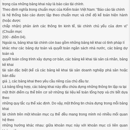
trọng của những bảng khai này là báo cáo tài chính.
Theo định nghĩa trong chuẩn mực của Kiểm toán Việt Nam: “Báo cáo tài chính
là hệ thống báo cáo được lập theo chuẩn mực và chế độ kế toán hiện hành
(hoặc được
chấp nhận) phản ánh các thông tin kinh tế, tài chính chủ yếu của đơn vị”
(Chuẩn mực
200 - điểm 04).
Ngoài ra, bảng khai tài chính còn bao gồm những bảng kê khai có tính pháp lí
khác như các bảng dự toán và quyết toán ngân sách nhà nước, các bảng dự
toán và
quyết toán công trình xây dựng cơ bản, các bảng kê khai tài sản cá nhân, bảng
kê khai
tài sản đặc biệt (kể cả các bảng kê khai tài sản doanh nghiệp phá sản hoặc
bán đấu
giá .), các bảng khai theo yêu cầu riêng của chủ đầu tư.
Là bảng tổng hợp, các bảng khai này đều chứa đựng những thông tin lập ra tại
một thời điểm cụ thể trên cơ sở những tài liệu kế toán tổng hợp và chi tiết dựa
theo
những quy tắc cụ thể xác định. Do vậy, một thông tin chứa đựng trong mỗi bảng
khai
tài chính trên một khoản mục cụ thể đều mang trong mình nó nhiều mối quan
hệ theo
những hướng khác nhau: giữa khoản mục này với khoản mục có liên quan