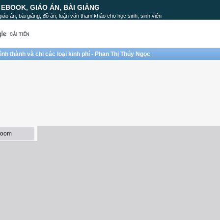
, EBOOK, GIÁO ÁN, BÀI GIẢNG
, giáo án, bài giảng, đồ án, luận văn tham khảo cho học sinh, sinh viên
nh thành và chi các loại kinh phí - Phan Thị Thúy Ngọc