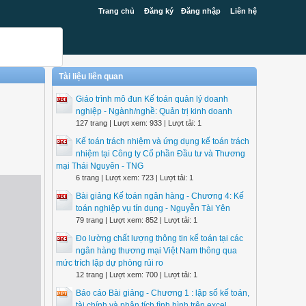
Trang chủ
Đăng ký
Đăng nhập
Liên hệ
Tài liệu liên quan
Giáo trình mô đun Kế toán quản lý doanh
nghiệp - Ngành/nghề: Quản trị kinh doanh
127 trang | Lượt xem: 933 | Lượt tải: 1
Kế toán trách nhiệm và ứng dụng kế toán trách
nhiệm tại Công ty Cổ phần Đầu tư và Thương
mại Thái Nguyên - TNG
6 trang | Lượt xem: 723 | Lượt tải: 1
Bài giảng Kế toán ngân hàng - Chương 4: Kế
toán nghiệp vụ tín dụng - Nguyễn Tài Yên
79 trang | Lượt xem: 852 | Lượt tải: 1
Đo lường chất lượng thông tin kế toán tại các
ngân hàng thương mại Việt Nam thông qua
mức trích lập dự phòng rủi ro
12 trang | Lượt xem: 700 | Lượt tải: 1
Báo cáo Bài giảng - Chương 1 : lập sổ kế toán,
tài chính và phân tích tình hình trên excel