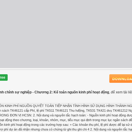
ree
nh chính sự nghiệp - Chương 2: Kế toán nguồn kinh phí hoạt động
, để xem tài l
N KINH PHÍ NGUỒN QUYẾT TOÁN TIẾP NHẬN TÌNH HÌNH SỬ DỤNG HÌNH THÀNH N
 sách TK46121 cấp Phí, lệ phí TK511 TK46121 Thu hđộng, TK531 TK421 dvụ TK461212 Ng
RONG ĐƠN VỊ HCSN: 2. Nội dung và nguyên tắc hạch toán: - Nguồn kinh phí hoạt động đượ
hí hoạt động theo chương, loại, khoản, nhóm, mục, tiểu mục qui định trong mục lục ngân sách để
n kinh phí hoạt động trong các trường hợp sau: + Các khoản thu phí, lệ phí được để lại sử
rợ phí dự án đã nhận nhưng chưa có chứng từ ghi thu ghi chi 4 2. Nội dung và nguyên tắc hạc