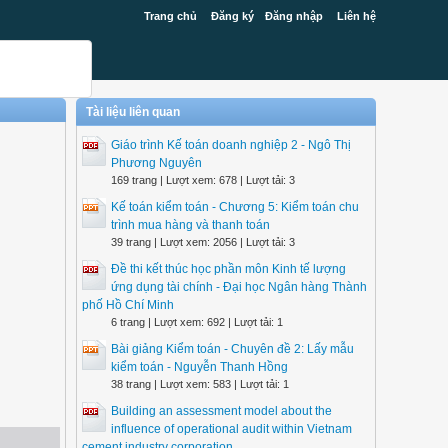
Trang chủ
Đăng ký
Đăng nhập
Liên hệ
Tài liệu liên quan
Giáo trình Kế toán doanh nghiệp 2 - Ngô Thị
Phương Nguyên
169 trang | Lượt xem: 678 | Lượt tải: 3
Kế toán kiểm toán - Chương 5: Kiểm toán chu
trình mua hàng và thanh toán
39 trang | Lượt xem: 2056 | Lượt tải: 3
Đề thi kết thúc học phần môn Kinh tế lượng
ứng dụng tài chính - Đại học Ngân hàng Thành
phố Hồ Chí Minh
6 trang | Lượt xem: 692 | Lượt tải: 1
Bài giảng Kiểm toán - Chuyên đề 2: Lấy mẫu
kiểm toán - Nguyễn Thanh Hồng
38 trang | Lượt xem: 583 | Lượt tải: 1
Building an assessment model about the
influence of operational audit within Vietnam
cement industry corporation