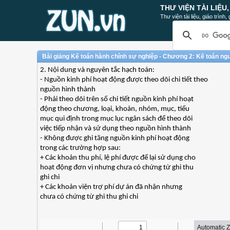
THƯ VIỆN TÀI LIỆU
Thư viện tài liệu, giáo trình
Bài giảng Kế toán hành chính sự nghiệp - Chương 2: Kế toán ngu
2. Nội dung và nguyên tắc hạch toán:
- Nguồn kinh phí hoạt động được theo dõi chi tiết theo
nguồn hình thành
- Phải theo dõi trên sổ chi tiết nguồn kinh phí hoạt
động theo chương, loại, khoản, nhóm, mục, tiểu
mục qui định trong mục lục ngân sách để theo dõi
việc tiếp nhận và sử dụng theo nguồn hình thành
- Không được ghi tăng nguồn kinh phí hoạt động
trong các trường hợp sau:
+ Các khoản thu phí, lệ phí được để lại sử dụng cho
hoạt động đơn vị nhưng chưa có chứng từ ghi thu
ghi chi
+ Các khoản viện trợ phí dự án đã nhận nhưng
chưa có chứng từ ghi thu ghi chi