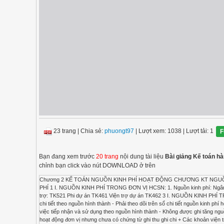
23 trang
|
Chia sẻ:
phuongt97
| Lượt xem: 1038
| Lượt tải: 1
F
Bạn đang xem trước
20 trang
nội dung tài liệu
Bài giảng Kế toán hà
chỉnh bạn click vào nút DOWNLOAD ở trên
Chương 2 KẾ TOÁN NGUỒN KINH PHÍ HOẠT ĐỘNG CHƯƠNG KT NGUỒ
PHÍ 1 I. NGUỒN KINH PHÍ TRONG ĐƠN VỊ HCSN: 1. Nguồn kinh phí: Ngân
trợ: TK521 Phi dự án TK461 Viện trợ dự án TK462 3 I. NGUỒN KINH PHÍ T
chi tiết theo nguồn hình thành - Phải theo dõi trên sổ chi tiết nguồn kinh p
việc tiếp nhận và sử dụng theo nguồn hình thành - Không được ghi tăng nguồ
hoạt động đơn vị nhưng chưa có chứng từ ghi thu ghi chi + Các khoản viện t