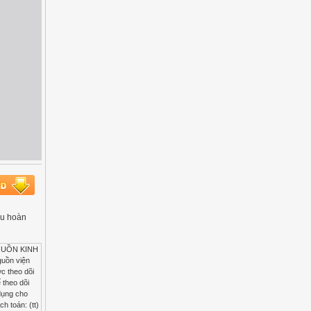
iệu hoàn
GUỒN KINH
uồn viện
c theo dõi
 theo dõi
 dụng cho
h toán: (tt)