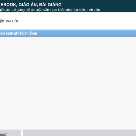
, EBOOK, GIÁO ÁN, BÀI GIẢNG
, giáo án, bài giảng, đồ án, luận văn tham khảo cho học sinh, sinh viên
ồn kinh phí hoạt động