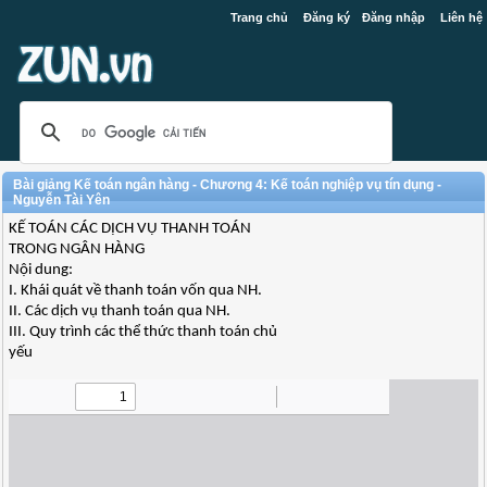
Trang chủ
Đăng ký
Đăng nhập
Liên hệ
Bài giảng Kế toán ngân hàng - Chương 4: Kế toán nghiệp vụ tín dụng -
Nguyễn Tài Yên
KẾ TOÁN CÁC DỊCH VỤ THANH TOÁN
TRONG NGÂN HÀNG
Nội dung:
I. Khái quát về thanh toán vốn qua NH.
II. Các dịch vụ thanh toán qua NH.
III. Quy trình các thể thức thanh toán chủ
yếu