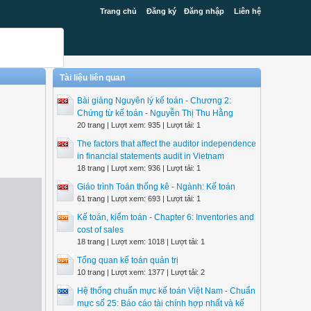
Trang chủ
Đăng ký
Đăng nhập
Liên hệ
Tài liệu liên quan
Bài giảng Nguyên lý kế toán - Chương 2:
Chứng từ kế toán - Nguyễn Thị Thu Hằng
20 trang | Lượt xem: 935 | Lượt tải: 1
The factors that affect the auditor independence
in financial statements audit in Vietnam
18 trang | Lượt xem: 936 | Lượt tải: 1
Giáo trình Toán thống kê - Ngành: Kế toán
61 trang | Lượt xem: 693 | Lượt tải: 1
Kế toán, kiểm toán - Chapter 6: Inventories and
cost of sales
18 trang | Lượt xem: 1018 | Lượt tải: 1
Tổng quan kế toán quản trị
10 trang | Lượt xem: 1377 | Lượt tải: 2
Hệ thống chuẩn mực kế toán Việt Nam - Chuẩn
mực số 25: Báo cáo tài chính hợp nhất và kế