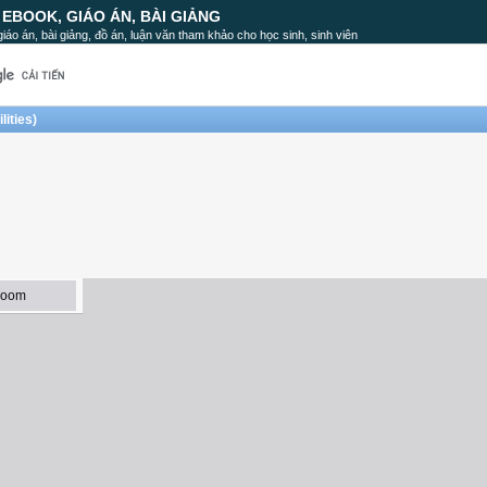
, EBOOK, GIÁO ÁN, BÀI GIẢNG
, giáo án, bài giảng, đồ án, luận văn tham khảo cho học sinh, sinh viên
lities)