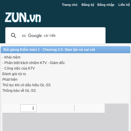
Trang chủ
Đăng ký
Đăng nhập
Liên hệ
Bài giảng Kiểm toán 1 - Chương 2.5: Gian lận và sai sót
- Khái niệm
- Phân biệt trách nhiệm KTV - Giám đốc
- Công việc của KTV
Đánh giá rủi ro
Phát hiện
Thủ tục khi có dấu hiệu GL-SS
Thông báo về GL-SS