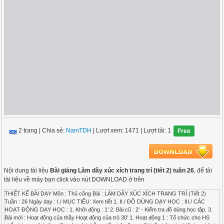
2 trang
|
Chia sẻ:
NamTDH
| Lượt xem: 1471
| Lượt tải: 1
Free
Nội dung tài liệu
Bài giảng Làm dây xúc xích trang trí (tiết 2) tuần 26
, để tải
tài liệu về máy bạn click vào nút DOWNLOAD ở trên
THIẾT KẾ BÀI DẠY Môn : Thủ công Bài : LÀM DÂY XÚC XÍCH TRANG TRÍ (Tiết 2)
Tuần : 26 Ngày dạy : I./ MỤC TIÊU: Xem tiết 1. II./ ĐỒ DÙNG DẠY HỌC : III./ CÁC
HOẠT ĐỘNG DẠY HỌC : 1. Khởi động : 1’ 2. Bài cũ : 2’ - Kiểm tra đồ dùng học tập. 3.
Bài mới : Hoạt động của thầy Hoạt động của trò 30’ 1. Hoạt động 1 : Tổ chức cho HS