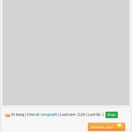
25 trang
|
Chia sẻ:
hongha80
| Lượt xem: 1120
| Lượt tải: 1
Free