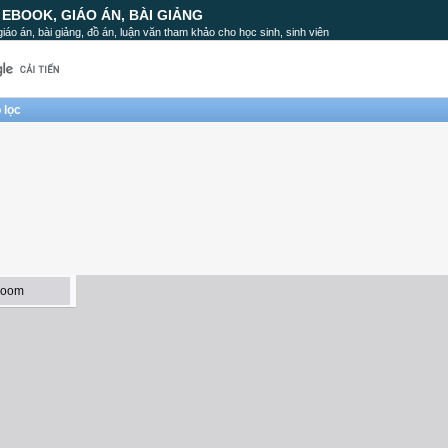
, EBOOK, GIÁO ÁN, BÀI GIẢNG
, giáo án, bài giảng, đồ án, luận văn tham khảo cho học sinh, sinh viên
 lọc