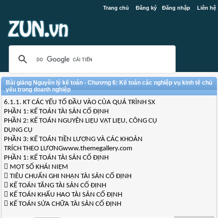
Trang chủ
Đăng ký
Đăng nhập
Liên hệ
Bài giảng Nguyên lý kế toán - Chương 6: Kế toán các nghiệp vụ kinh tế chủ
yếu trong doanh nghiệp
6.1.1. KT CÁC YẾU TỐ ĐẦU VÀO CỦA QUÁ TRÌNH SX
PHẦN 1: KẾ TOÁN TÀI SẢN CỐ ĐỊNH
PHẦN 2: KẾ TOÁN NGUYÊN LIỆU VẬT LIỆU, CÔNG CỤ
DỤNG CỤ
PHẦN 3: KẾ TOÁN TIỀN LƯƠNG VÀ CÁC KHOẢN
TRÍCH THEO LƯƠNGwww.themegallery.com
PHẦN 1: KẾ TOÁN TÀI SẢN CỐ ĐỊNH
 MỘT SỐ KHÁI NIỆM
 TIÊU CHUẨN GHI NHẬN TÀI SẢN CỐ ĐỊNH
 KẾ TOÁN TĂNG TÀI SẢN CỐ ĐỊNH
 KẾ TOÁN KHẤU HAO TÀI SẢN CỐ ĐỊNH
 KẾ TOÁN SỬA CHỮA TÀI SẢN CỐ ĐỊNH