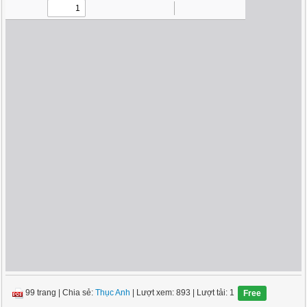
99 trang
|
Chia sẻ:
Thục Anh
| Lượt xem: 893
| Lượt tải: 1
Free