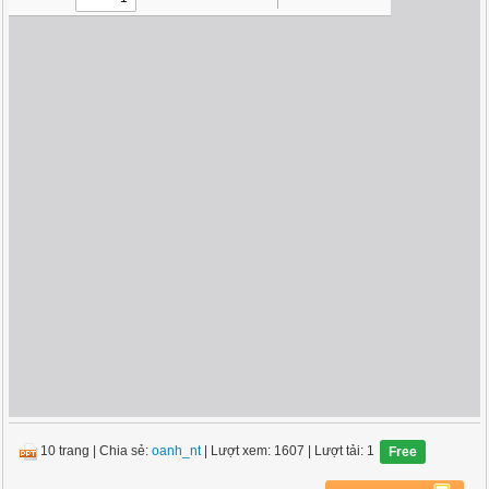
10 trang
|
Chia sẻ:
oanh_nt
| Lượt xem: 1607
| Lượt tải: 1
Free