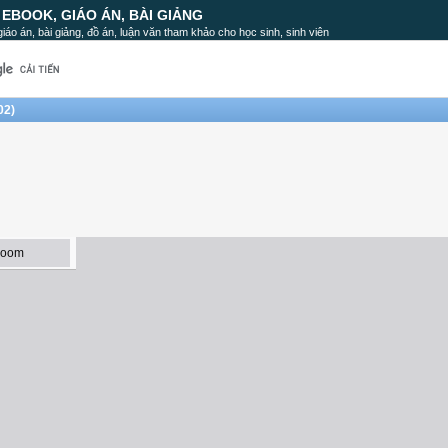
, EBOOK, GIÁO ÁN, BÀI GIẢNG
, giáo án, bài giảng, đồ án, luận văn tham khảo cho học sinh, sinh viên
602)