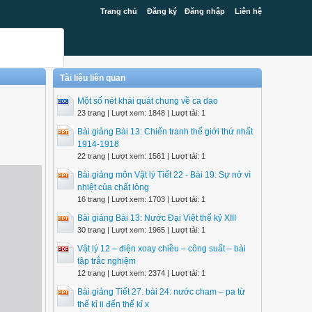
Trang chủ
Đăng ký
Đăng nhập
Liên hệ
Tài liệu liên quan
Một số nét khái quát chung về ca dao
23 trang | Lượt xem: 1848 | Lượt tải: 1
Bài giảng Bài 13: Chiến tranh thế giới thứ nhất
1914-1918
22 trang | Lượt xem: 1561 | Lượt tải: 1
Bài giảng môn Vật lý Tiết 22 - Bài 19: Sự nở vì
nhiệt của chất lỏng
16 trang | Lượt xem: 1703 | Lượt tải: 1
Bài giảng Bài 13: Nước Đại Việt thế kỷ XIII
30 trang | Lượt xem: 1965 | Lượt tải: 1
Vật lý 12 – điện xoay chiều – công suất – bài
tập trắc nghiệm
12 trang | Lượt xem: 2374 | Lượt tải: 1
Bài giảng Tiết 27. bài 24: nước cham – pa từ
thế kỉ ii đến thế kỉ x