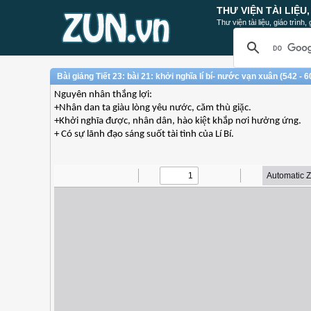
THƯ VIỆN TÀI LIỆU
Thư viện tài liệu, giáo trình
Bài giảng Tiết 23: bài 21: khởi nghĩa lí bí- nước vạn xuân (542 - 
Nguyên nhân thắng lợi:
+Nhân dan ta giàu lòng yêu nước, căm thù giặc.
+Khởi nghĩa được, nhân dân, hào kiệt khắp nơi hưởng ứng.
+ Có sự lãnh đạo sáng suốt tài tình của Lí Bí.