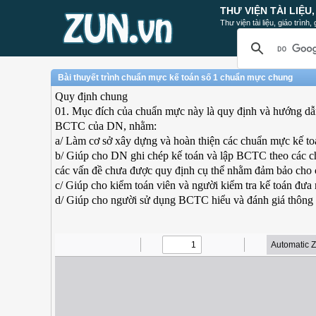
THƯ VIỆN TÀI LIỆU
Thư viện tài liệu, giáo trình
Bài thuyết trình chuẩn mực kế toán số 1 chuẩn mực chung
Quy định chung
01. Mục đích của chuẩn mực này là quy định và hướng dẫn 
BCTC của DN, nhằm:
a/ Làm cơ sở xây dựng và hoàn thiện các chuẩn mực kế to
b/ Giúp cho DN ghi chép kế toán và lập BCTC theo các ch
các vấn đề chưa được quy định cụ thể nhằm đảm bảo cho c
c/ Giúp cho kiểm toán viên và người kiểm tra kế toán đưa
d/ Giúp cho người sử dụng BCTC hiểu và đánh giá thông ti