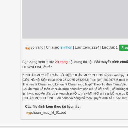
80 trang
|
Chia sẻ:
lelinhqn
| Lượt xem: 2224
| Lượt tải: 1
Fre
Bạn đang xem trước
20 trang
nội dung tài liệu
Bài thuyết trình ch
DOWNLOAD ở trên
* CHUẨN MỰC KẾ TOÁN SỐ 01 CHUẨN MỰC CHUNG Ng­êi tr×nh bµy : LuËt g
Giấy, Hà Nội Điện thoại: (04) 2812975-2812973; Fax: (04) 2812973 E.mail:
i
Các file đính kèm theo tài liệu này:
chuan_muc_kt_01.ppt