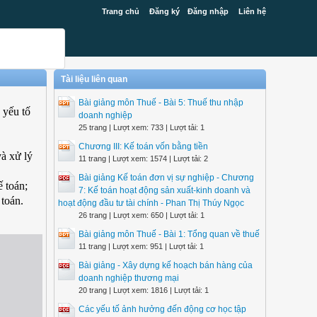
Trang chủ
Đăng ký
Đăng nhập
Liên hệ
Tài liệu liên quan
Bài giảng môn Thuế - Bài 5: Thuế thu nhập
 yếu tố
doanh nghiệp
25 trang | Lượt xem: 733 | Lượt tải: 1
Chương III: Kế toán vốn bằng tiền
à xử lý
11 trang | Lượt xem: 1574 | Lượt tải: 2
Bài giảng Kế toán đơn vị sự nghiệp - Chương
 toán;
7: Kế toán hoạt động sản xuất-kinh doanh và
 toán.
hoạt động đầu tư tài chính - Phan Thị Thúy Ngọc
26 trang | Lượt xem: 650 | Lượt tải: 1
Bài giảng môn Thuế - Bài 1: Tổng quan về thuế
11 trang | Lượt xem: 951 | Lượt tải: 1
Bài giảng - Xây dựng kế hoạch bán hàng của
doanh nghiệp thương mại
20 trang | Lượt xem: 1816 | Lượt tải: 1
Các yếu tố ảnh hưởng đến động cơ học tập