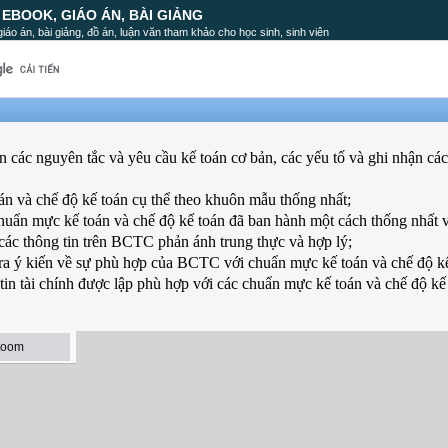
, EBOOK, GIÁO ÁN, BÀI GIẢNG
, giáo án, bài giảng, đồ án, luận văn tham khảo cho học sinh, sinh viên
các nguyên tắc và yêu cầu kế toán cơ bản, các yếu tố và ghi nhận các
án và chế độ kế toán cụ thể theo khuôn mẫu thống nhất;
uẩn mực kế toán và chế độ kế toán đã ban hành một cách thống nhất v
ác thông tin trên BCTC phản ánh trung thực và hợp lý;
 ra ý kiến về sự phù hợp của BCTC với chuẩn mực kế toán và chế độ kế
n tài chính được lập phù hợp với các chuẩn mực kế toán và chế độ kế