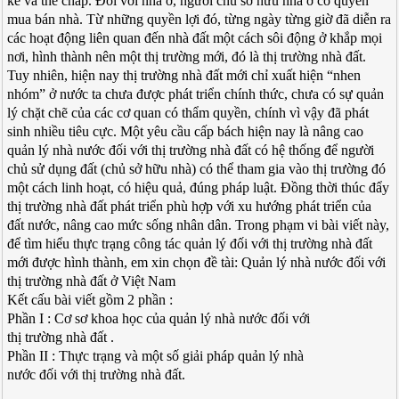
kế và thế chấp. Đối với nhà ở, người chủ sở hữu nhà ở có quyền
mua bán nhà. Từ những quyền lợi đó, từng ngày từng giờ đã diễn ra
các hoạt động liên quan đến nhà đất một cách sôi động ở khắp mọi
nơi, hình thành nên một thị trường mới, đó là thị trường nhà đất.
Tuy nhiên, hiện nay thị trường nhà đất mới chỉ xuất hiện “nhen
nhóm” ở nước ta chưa được phát triển chính thức, chưa có sự quản
lý chặt chẽ của các cơ quan có thẩm quyền, chính vì vậy đã phát
sinh nhiều tiêu cực. Một yêu cầu cấp bách hiện nay là nâng cao
quản lý nhà nước đối với thị trường nhà đất có hệ thống để người
chủ sử dụng đất (chủ sở hữu nhà) có thể tham gia vào thị trường đó
một cách linh hoạt, có hiệu quả, đúng pháp luật. Đồng thời thúc đẩy
thị trường nhà đất phát triển phù hợp với xu hướng phát triển của
đất nước, nâng cao mức sống nhân dân. Trong phạm vi bài viết này,
để tìm hiểu thực trạng công tác quản lý đối với thị trường nhà đất
mới được hình thành, em xin chọn đề tài: Quản lý nhà nước đối với
thị trường nhà đất ở Việt Nam
Kết cấu bài viết gồm 2 phần :
Phần I : Cơ sơ khoa học của quản lý nhà nước đối với
thị trường nhà đất .
Phần II : Thực trạng và một số giải pháp quản lý nhà
nước đối với thị trường nhà đất.