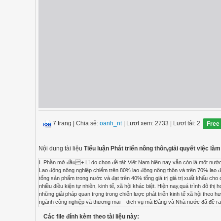
7 trang
|
Chia sẻ:
oanh_nt
| Lượt xem: 2733
| Lượt tải: 2
Free
Nội dung tài liệu
Tiểu luận Phát triển nông thôn,giải quyết việc l
I. Phần mở đầu + Lí do chọn đề tài: Việt Nam hiện nay vẫn còn là một nước sản xuất chủ yếu về nông nghiệp với trên 75% dân số cả nước sống tập trung ở các vùng nông thôn. Lao động nông nghiệp chiếm trên 80% lao động nông thôn và trên 70% lao động trong toàn xã hội. Trong nhiều năm qua, sản xuất nông nghiệp ở nông thôn chiếm từ 25 - 40% tổng sản phẩm trong nước và đạt trên 40% tổng giá trị giá trị xuất khẩu cho cả nước. Ở nông thôn có trên 50 dân tộc khác nhau sinh sống, phân bố trên nhiều địa bàn rộng lớn, có nhiều điều kiện tự nhiên, kinh tế, xã hội khác biệt. Hiện nay,quá trình đô thị hoá đã và đang diễn ra mạnh mẽ trên phạm vi cả nước. Ở tầm vĩ mô, một mặt đô thị hoá là một trong những giải pháp quan trọng trong chiến lược phát triển kinh tế xã hội theo hưóng chuyển dịch cơ cấu kinh tế đáp ứng mục tiêu công nghiệp hoá, hiện đại hoá: phát triển mạnh các ngành công nghiệp và thương mai – dich vụ mà Đảng và Nhà nước đã đề ra trong giai đoạn từ nay đến năm 2020. Mặt khác đô thị hoá cũng là một trong những chỉ tiêu quan trọng phản ánh sự phát triển của một đất nước. Tuy nhiên bên cạnh những tác động tích cực, vẫn còn có không ít những bất cập, tồn tại đặt ra cần phải giải quyết, đặc biệt là vấn đề lao động - việc làm đối với một bộ phận lớn dân cư nông thôn bị rơi vào tình trạng thất nghiệp và thiếu việc làm khi bị thu hồi đất đai phục vụ mục tiêu đô thị hoá. Vì vậy phát triển nông thôn,giải quyết việc làm cho người lao động nông thôn luôn là một yêu cầu cấp thiết của nước ta. + Mục đích nghiên cứu: Trên cơ sở đánh giá tác động của quá trình đô thị hoá đến thực trạng chuyển đổi việc làm và đời sống của lao động nông thôn, phân tích các nhân tố tác động tới chuyển đổi việc làm, từ đó đưa ra các giải pháp và khuyến nghị phù hợp nhằm tạo việc làm, giúp cho việc chuyển đổi việc làm đạt hiệu quả cao cho lao động nông thôn. + Đối tượng và phạm vi nghiên cứu: - Đối tượng nghiên cứu: các vấn đề ảnh hưởng đến chuyển đổi việc làm và đời sống của người lao động nông thôn trong quá trình đô thị hoá. - Phạm vi nghiên cứu: . Về không gian nghiên cứu: Người lao động nông thôn trên địa bàn. . Về thời gian quan sát thu thập thông tin: Từ năm 2009 đến năm 2012. + Nhiệm vụ nghiên cứu: Nghiên cứu cơ sở lí luận và thực tiễn chuyển đổi việc làm của người lao động. - Phân tích thực trạng chuyển đổi việc làm và đời sống người lao động nông thôn - Phát hiện những tác động của quá trình đô thị hoá đến việc chuyển đổi việc làm của người lao động trong thời gian qua. - Đưa ra các khuyến nghị và giải pháp phù hợp nhằm hỗ trợ cho việc chuyển đổi việc làm đạt hiệu quả cao cho lao động nông thôn huyện …. + Phương pháp nghiên cứu khoa học:nghiên cứu điều tra,phỏng vấn. Đi tiếp xúc thực tế hoặc thu thập các thông tin từ các ban ngành có liên quan. Trong quá trình nghiên cứu nhóm em có thể sẽ sử dụng các phương pháp như thống kê phân tích, phương pháp so sánh, phương pháp chuyên gia. + Kế hoạch, thời gian nghiên cứu: - Thực tế thời gian công việc - Trước đi thực tế Lập và hoàn thành đề cương - Trong thời gian đi thực tế: .Thu thập thông tin, tư liệu .Viết bản thảo và liên hệ giảng viên hướng dẫn - Cuối thời gian đi thực tế: Viết bản thu hoạch - Theo kế hoạch, quy định: Nộp bản thu hoạch cho GV hướng dẫn + Kết cấu của đề tài: - Chương 1: Phát triển nông thôn: thành tựu và thách thức - Chương 2: Phân tích thực trạng đời sống nông thôn trong giai đoạn hiện nay. Nguyên nhân của thực trạng đó. - Chương 3: Một số khuyến nghị và giải pháp đối với thực trạng đó và thực hiện vấn đề chuyển đổi việc làm của lao động nông thôn B. Phần thứ hai: Nội dung chính (được thể hiện qua slide) Kết quả nghiên cứu: phân tích số liệu để rút ra cơ sở lí luận Nội dung chính: + Chương 1: Phát triển nông thôn:thành tựu và thách thức. Thành tựu: Thời gian qua, sự nghiệp phát triển nông thôn đạt được nhiều thắng lợi quan trọng, làm nền tảng vững chắc cho quá trình đổi mới và phát triển của đất nước: - Giải quyết căn bản an ninh lương thực, giảm tỷ lệ suy dinh dưỡng - Giảm tỷ lệ hộ nghèo, tăng thu nhập nông dân - Cải thiện rõ rệt điều kiện sinh họat nông thôn, cải thiện kết cấu hạ tầng - Phát huy dân chủ cơ sở. Những thắng lợi thời gian qua của sự nghiệp phát triển nông thôn bắt nguồn từ sự phát triển mạnh mẽ của kinh tế 
Các file đính kèm theo tài liệu này: