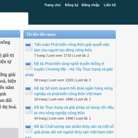
Trang chủ
Đăng ký
Đăng nhập
Liên hệ
Tài liệu liên quan
 nông
Tiểu luận Phát triển nông thôn,giải quyết việc
làm cho người lao động nông thôn
giá trị
7 trang | Lượt xem: 2733 | Lượt tải: 2
iện tự
Đề tài Phát triển làng nghề truyền thống ở
huyện Chương Mỹ – Hà Tây Thực trạng và giải
ững giải
pháp
hoá, hiện
58 trang | Lượt xem: 2183 | Lượt tải: 2
đến năm
Đề tài Sở kinh doanh hối đoái ngân hàng nông
cạnh
nghiệp và phát triển nông thôn Việt Nam
18 trang | Lượt xem: 1686 | Lượt tải: 1
làm đối
 thị hoá.
Đề tài Thực trạng và giải pháp sử dụng vốn đầu
tư cho nông nghiệp nông thôn
44 trang | Lượt xem: 1468 | Lượt tải: 1
Đề tài Chất lượng sản phẩm thủy sản và một số
giải pháp đối với ngành thủy sản Việt Nam hiện
nay