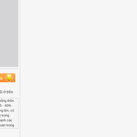
D ở trên
ác nước có sở hữu đất tư nhân, nhà nước vẫn kiểm soát việc sử dụng đất một cách chặt chẽ. Một chính sách ruộng đất đúng đắn cần thiết cho việc thúc đẩy việc chuyển lao động nông thôn ra thành thị, bảo vệ và phát triển đất nông nghiệp, hỗ trợ cho việc phát triển nông nghiệp và nông thôn. - Bảo hiểm nông nghiệp: - Gần đây, quan niệm đô thị có ảnh hưởng lớn đến phát triển nông thôn. Chiến lược đô thị hóa tập trung dẫn đến việc thúc đẩy phát triển các siêu đô thị, hạn chế việc phát triển nông nghiệp và gây khó khăn cho việc nông thôn và nông nghiệp,