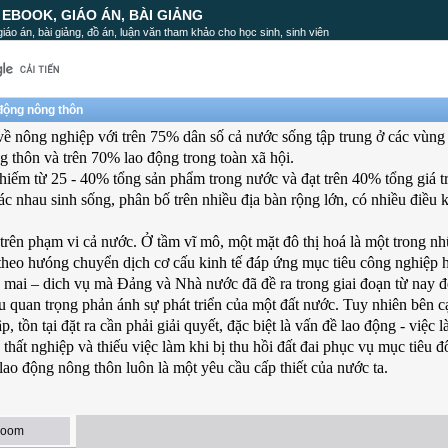
, EBOOK, GIÁO ÁN, BÀI GIẢNG
, giáo án, bài giảng, đồ án, luận văn tham khảo cho học sinh, sinh viên
 động nông thôn
về nông nghiệp với trên 75% dân số cả nước sống tập trung ở các vùng
 thôn và trên 70% lao động trong toàn xã hội.
ếm từ 25 - 40% tổng sản phẩm trong nước và đạt trên 40% tổng giá trị 
c nhau sinh sống, phân bố trên nhiều địa bàn rộng lớn, có nhiều điều k
trên phạm vi cả nước. Ở tầm vĩ mô, một mặt đô thị hoá là một trong nh
i theo hưóng chuyển dịch cơ cấu kinh tế đáp ứng mục tiêu công nghiệp 
g mai – dich vụ mà Đảng và Nhà nước đã đề ra trong giai đoạn từ nay 
êu quan trọng phản ánh sự phát triển của một đất nước. Tuy nhiên bên 
 tồn tại đặt ra cần phải giải quyết, đặc biệt là vấn đề lao động - việc 
thất nghiệp và thiếu việc làm khi bị thu hồi đất đai phục vụ mục tiêu đô
lao động nông thôn luôn là một yêu cầu cấp thiết của nước ta.