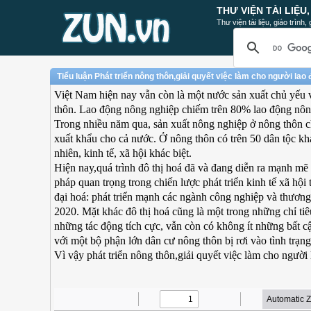
THƯ VIỆN TÀI LIỆU
Thư viện tài liệu, giáo trình
Tiểu luận Phát triển nông thôn,giải quyết việc làm cho người lao
Việt Nam hiện nay vẫn còn là một nước sản xuất chủ yếu 
thôn. Lao động nông nghiệp chiếm trên 80% lao động nông
Trong nhiều năm qua, sản xuất nông nghiệp ở nông thôn chi
xuất khẩu cho cả nước. Ở nông thôn có trên 50 dân tộc khá
nhiên, kinh tế, xã hội khác biệt.
Hiện nay,quá trình đô thị hoá đã và đang diễn ra mạnh mẽ 
pháp quan trọng trong chiến lược phát triển kinh tế xã hộ
đại hoá: phát triển mạnh các ngành công nghiệp và thươn
2020. Mặt khác đô thị hoá cũng là một trong những chỉ ti
những tác động tích cực, vẫn còn có không ít những bất cập,
với một bộ phận lớn dân cư nông thôn bị rơi vào tình trạng 
Vì vậy phát triển nông thôn,giải quyết việc làm cho người 