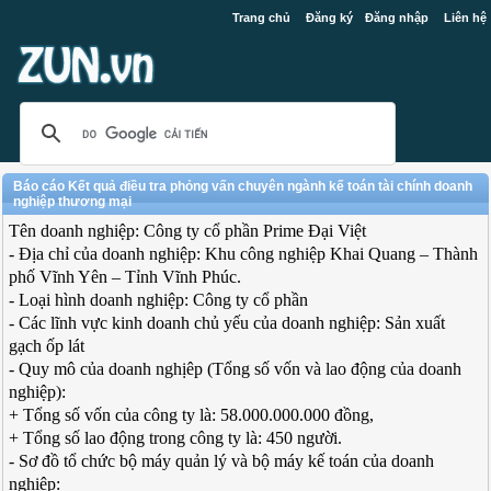
Trang chủ
Đăng ký
Đăng nhập
Liên hệ
Báo cáo Kết quả điều tra phỏng vấn chuyên ngành kế toán tài chính doanh
nghiệp thương mại
Tên doanh nghiệp: Công ty cổ phần Prime Đại Việt
- Địa chỉ của doanh nghiệp: Khu công nghiệp Khai Quang – Thành
phố Vĩnh Yên – Tỉnh Vĩnh Phúc.
- Loại hình doanh nghiệp: Công ty cổ phần
- Các lĩnh vực kinh doanh chủ yếu của doanh nghiệp: Sản xuất
gạch ốp lát
- Quy mô của doanh nghịêp (Tổng số vốn và lao động của doanh
nghiệp):
+ Tổng số vốn của công ty là: 58.000.000.000 đồng,
+ Tổng số lao động trong công ty là: 450 người.
- Sơ đồ tổ chức bộ máy quản lý và bộ máy kế toán của doanh
nghiệp: