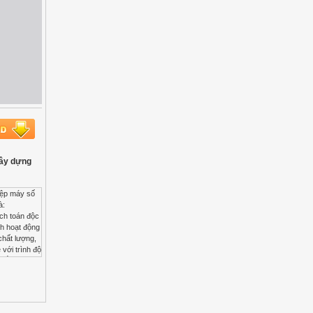
xây dựng
hận và quyết toán vật tư thiết bị chính, quản lý mua sắm vật liệu phụ, phương tiện và dụng cụ công cụ cung cấp cho các đơn vị trong công ty thi công các công trình. Phần II Phần tích các hoạt động sản xuất kinh doanh chung của doanh nghiệp Qua báo cáo quyết toán một số năm gần đây ta thấy quy mô hoạt động của công ty không ngừng phát triển. Tài sản cố định ngày càng được đầu tư tăng thêm cho phù hợp với quy mô sản xuất ngày càng tăng. Do đặc thù về lĩnh vực sản xuất kinh doanh của công ty nên thị trường tiêu thụ sản phẩm dịch vụ của công ty cũng tương đối rộng rãi trải