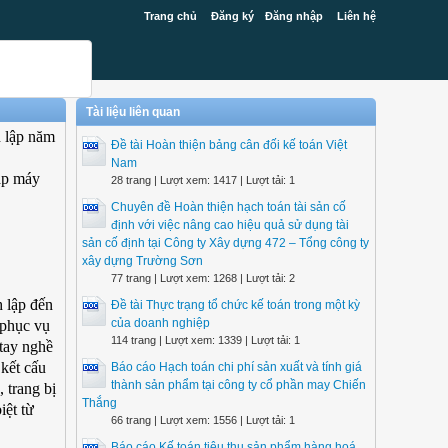
Trang chủ
Đăng ký
Đăng nhập
Liên hệ
Tài liệu liên quan
h lập năm
Đề tài Hoàn thiện bảng cân đối kế toán Việt
Nam
ắp máy
28 trang | Lượt xem: 1417 | Lượt tải: 1
Chuyên đề Hoàn thiện hạch toán tài sản cố
định với việc nâng cao hiệu quả sử dụng tài
sản cố định tại Công ty Xây dựng 472 – Tổng công ty
xây dựng Trường Sơn
77 trang | Lượt xem: 1268 | Lượt tải: 2
h lập đến
Đề tài Thực trạng tổ chức kế toán trong một kỳ
của doanh nghiệp
 phục vụ
114 trang | Lượt xem: 1339 | Lượt tải: 1
 tay nghề
 kết cấu
Báo cáo Hạch toán chi phí sản xuất và tính giá
thành sản phẩm tại công ty cổ phần may Chiến
 trang bị
Thắng
iệt từ
66 trang | Lượt xem: 1556 | Lượt tải: 1
Báo cáo Kế toán tiêu thụ sản phẩm hàng hoá