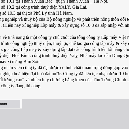
g số 10.1 tại Thanh Xuân Bắc_ quận Thanh Xuân _ Hà Nội.
ố 10.2 tại công trình thuỷ điện YALY. Gia Lai.
 số 10.3 tại thị xã Phủ Lý tỉnh Hà Nam.
g nghiệp và thuỷ bộ của Bộ nông nghiệp và phát triển nông thôn đổi t
m”. (Hiện nay xí nghiệp Lắp máy & xây dựng số 10.3 đã sáp nhập với n
h về khả năng là một công ty chủ chốt của tổng công ty Lắp máy Việt
 trình công nghiệp thuỷ điện, thuỷ lợi, chế tạo gia công lắp máy & xây
o, gia công Lắp máy & xây dựng lắp đặt các công trình lên tới hàng ch
điện Hoà Bình, công trình thuỷ điện Yaly, Nhà máy lọc dầu Dung Qu
à máy xi măng Bỉm Sơn.
 nhân viên công ty đã đạt được có tính chất quan trọng đóng góp vào
 nghiệp hoá hiện đại hoá đất nước. Công ty đã liên tục nhận được 19 h
ất lượng cao” và nhiều huy chương bằng khen của Thủ Tướng Chính 
công ty đang thi công.