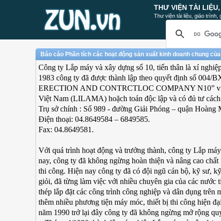
THƯ VIỆN TÀI LIỆU
Thư viện tài liệu, giáo trình
Báo cáo Phần tích các hoạt động sản xuất kinh doanh chung của
Công ty Lắp máy và xây dựng số 10, tiến thân là xí nghiệ
1983 công ty đã được thành lập theo quyết định số 00
ERECTION AND CONTRCTLOC COMPANY N10” viết tắt R
Việt Nam (LILAMA) hoặch toán độc lập và có đủ tư cách
Trụ sở chính : Số 989 - đường Giải Phóng – quận Hoàng 
Điện thoại: 04.8649584 – 6849585.
Fax: 04.8649581.
Với quá trình hoạt động và trưởng thành, công ty Lắp máy
nay, công ty đã không ngừng hoàn thiện và nâng cao chất l
thi công. Hiện nay công ty đã có đội ngũ cán bộ, kỹ sư, kỹ
giỏi, đã từng làm việc với nhiều chuyên gia của các nước tiế
thép lắp đặt các công trình công nghiệp và dân dụng trên 
thêm nhiều phương tiện máy móc, thiết bị thi công hiện đại
năm 1990 trở lại đây công ty đã không ngừng mở rộng qu