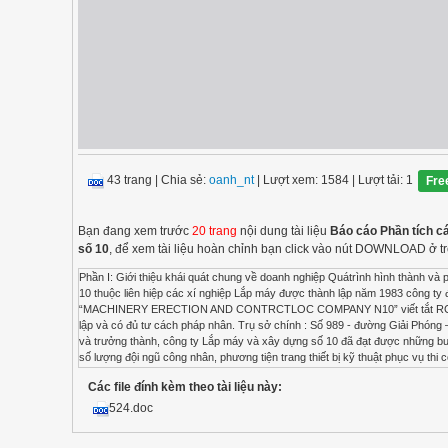
43 trang
|
Chia sẻ:
oanh_nt
| Lượt xem: 1584
| Lượt tải: 1
Fre
Bạn đang xem trước
20 trang
nội dung tài liệu
Báo cáo Phần tích c
số 10
, để xem tài liệu hoàn chỉnh bạn click vào nút DOWNLOAD ở t
Phần I: Giới thiệu khái quát chung về doanh nghiệp Quátrình hình thành và phát triển của doanh nghiệp. Công ty Lắp máy và xây dựng số 10, tiến thân là xí nghiệp liên hiệp máy số 10 thuộc liên hiệp các xí nghiệp Lắp máy được thành lập năm 1983 công ty đã được thành lập theo quyết định số 004/BXD TCLD ngày 12/01/1996 lên giao dịch quốc tế là: “MACHINERY ERECTION AND CONTRCTLOC COMPANY N10” viết tắt RCC. Đây là doanh nghiệp Nhà nước trực thuộc tổng công ty Lắp máy Việt Nam (LILAMA) hoặch toán độc lập và có đủ tư cách pháp nhân. Trụ sở chính : Số 989 - đường Giải Phóng – quận Hoàng Mai – Hà Nội Điện thoại: 04.8649584 – 6849585. Fax: 04.8649581. Với quá trình hoạt động và trưởng thành, công ty Lắp máy và xây dựng số 10 đã đạt được những bước tiến đáng kể. Từ khi thành lập đến nay, công ty đã không ngừng hoàn thiện và nâng cao chất lượng, số lượng đội ngũ công nhân, phương tiện trang thiết bị kỹ thuật phục vụ thi công. Hiện nay công ty đã có đội ngũ cán bộ, kỹ sư, kỹ thuật viên, công nhân đa nghành nghề với trình độ khoa học tiên tiến, tay nghề giỏi, đã từng làm việc với nhiều chuyên gia của các nước tiến tiến trên thế giới, hoạt động trong lĩnh vực chế tạo thiết bị, gia công kết cấu thép lắp đặt các công trình công nghiệp và dân dụng trên mọi miền đất nước. Bên cạnh đó công ty không ngừng cải tiến nâng cấp, trang bị thêm nhiều phương tiện máy móc, thiết bị thi công hiện đại đủ sức phục vụ các công trình có yêu cầu thi công kỹ thuật cao. Đặc biệt từ năm 1990 trở lại đây công ty đã không ngừng mở rộng quy mô hoạt động. + Tháng 4/1990 thành lập xí nghiệp Lắp máy và xây dựng số 10.1 tại Thanh Xuân Bắc_ quận Thanh Xuân _ Hà Nội. + Tháng 1/1991 thành lập xí nghiệp Lắp máy và xây dựng số 10.2 tại công trình thuỷ điện YALY. Gia Lai. + Tháng 5/1997, thành lập xí nghiệp Lắp máy và xây dựng số 10.3 tại thị xã Phủ Lý tỉnh Hà Nam. + Tháng 10/1997, công ty đã tiếp nhận nhà máy cơ khí nông nghiệp và thuỷ bộ của Bộ nông nghiệp và phát triển nông thôn đổi tên thành: “Nhà máy chế tạo thiết bị và kết cấu thép tại tỉnh Hà Nam”. (Hiện nay xí nghiệp Lắp máy & xây dựng số 10.3 đã sáp nhập với nhà máy chế tạo thiết bị và kết cấu thép). Có thể nhận thấy rằng đây là một công ty về quy mô, mạnh về khả năng là một công ty chủ chốt của tổng công ty Lắp máy Việt Nam. Các công trình công ty đã và đang thi công rất đa dạng từ công trình công nghiệp thuỷ điện, thuỷ lợi, chế tạo gia công lắp máy & xây dựng, đến nay công trình dân dụng khác. Giá trị xây dựng chế tạo, gia công Lắp máy & xây dựng lắp đặt các công trình lên tới hàng chục tỷ đồng như : Trạm phân phối điện 220KV của Nhà máy thuỷ điện Hoà Bình, công trình thuỷ điện Yaly, Nhà máy lọc dầu Dung Quất, công trình thuỷ điện Na Dương, dự án cải tạo hiện đại hoá nhà máy xi măng Bỉm Sơn. Trong những năm qua với những thành tích mà cán bộ công nhân viên công ty đã đạt được có tính chất quan trọng đóng góp vào sự phát triển chung của nền kinh tế quốc dân trong giai đoạn công nghiệp hoá hiện đại hoá đất nước. Công ty đã liên tục nhận được 19 huy chương vàng của bộ xây dựng về “Công tình sản phẩm chất lượng cao” và nhiều huy chương bằng khen của Thủ Tướng Chính Phủ, Bộ Xây Dựng. UBND các tỉnh cũng như các cấp trên địa bàn công ty đang thi công. Chức năng nhiệm vụ của doanh nghiệp. Công ty Lắp máy và Xây dựng số 10 là một công ty lớn và có uy tín trong ngành xây dựng và lắp đặt các công trình công nghiệp cụ thể là các lĩnh vực kinh doanh như sau. Xây dựng công trình công nghiệp, đường dây tải điện trạm biế thế. Lắp ráp thiết bị máy móc cho các công trình xây dựng nhà ở. Nội thất. Sản xuất vật liệu xây dựng gạch ốp lá, tấm lợp đá ốp lát đấ đèn. (Đăng ký kinh doanh số 104346 ngày 28/02/1996). Với đặc thù nghành nghề kinh doanh của công ty là chuyên về xây dựng và lắp đặt các công trình công nghiệp nên sản phẩm của công ty cũng mang tính chất đặc thù khác với các loại sản phâm khác. Sản phẩm chính của công ty chính là các công trình, các hạng mục công trình mà công ty tham gia thi công xây dựng hay lắp đặt. Các sản phẩm do công ty làm ra đều là các công trình mang tính trọng điểm của nghành công nghiệp Việt Nam nói riêng và của cả nền kinh tế nói chung. Nó góp phần quan trọng trong công cuộc Công nghiệp hoá - Hiện đại hoá đất nước, thúc đẩy nền kinh tế phát tr
Các file đính kèm theo tài liệu này:
524.doc