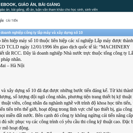
, EBOOK, GIÁO ÁN, BÀI GIẢNG
, giáo án, bài giảng, đồ án, luận văn tham khảo cho học sinh, sinh viên
 doanh nghiệp công ty lắp máy và xây dựng số 10
p liên hiệp máy số 10 thuộc liên hiệp các xí nghiệp Lắp máy được thàn
4/BXD TCLD ngày 12/01/1996 lên giao dịch quốc tế là: “MACHINERY
CC. Đây là doanh nghiệp Nhà nước trực thuộc tổng công ty L
 pháp nhân.
Mai – Hà Nội
 và xây dựng số 10 đã đạt được những bước tiến đáng kể. Từ khi thàn
ượng, số lượng đội ngũ công nhân, phương tiện trang thiết bị kỹ thuật
 thuật viên, công nhân đa nghành nghề với trình độ khoa học tiên tiến,
n tiến trên thế giới, hoạt động trong lĩnh vực chế tạo thiết bị, gia công
mọi miền đất nước. Bên cạnh đó công ty không ngừng cải tiến nâng cấp,
 đủ sức phục vụ các công trình có yêu cầu thi công kỹ thuật cao. Đặc b
y mô hoạt động.