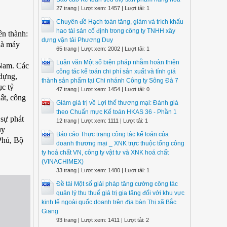
27 trang | Lượt xem: 1457 | Lượt tải: 1
Chuyên đề Hạch toán tăng, giảm và trích khấu
hao tài sản cố định trong công ty TNHH xây
ên thành:
dựng vận tải Phương Duy
hà máy
65 trang | Lượt xem: 2002 | Lượt tải: 1
Luận văn Một số biện pháp nhằm hoàn thiện
 Nam. Các
công tác kế toán chi phí sản xuất và tính giá
 dựng,
thành sản phẩm tại Chi nhánh Công ty Sông Đà 7
ục tỷ
47 trang | Lượt xem: 1454 | Lượt tải: 0
ất, công
Giảm giá trị về Lợi thế thương mại: Đánh giá
theo Chuẩn mực Kế toán HKAS 36 - Phần 1
 sự phát
12 trang | Lượt xem: 1111 | Lượt tải: 1
uy
Báo cáo Thực trạng công tác kế toán của
Phủ, Bộ
doanh thương mại _ XNK trực thuộc tổng công
ty hoá chất VN, công ty vật tư và XNK hoá chất
(VINACHIMEX)
33 trang | Lượt xem: 1480 | Lượt tải: 1
Đề tài Một số giải pháp tăng cường công tác
quản lý thu thuế giá trị gia tăng đối với khu vực
kinh tế ngoài quốc doanh trên địa bàn Thị xã Bắc
Giang
93 trang | Lượt xem: 1411 | Lượt tải: 2