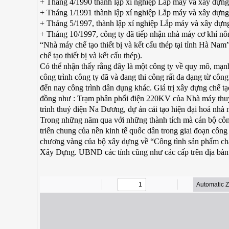
+ Tháng 4/1990 thành lập xí nghiệp Lắp máy và xây dựn
+ Tháng 1/1991 thành lập xí nghiệp Lắp máy và xây dựng s
+ Tháng 5/1997, thành lập xí nghiệp Lắp máy và xây dựng
+ Tháng 10/1997, công ty đã tiếp nhận nhà máy cơ khí nôn
“Nhà máy chế tạo thiết bị và kết cấu thép tại tỉnh Hà Na
chế tạo thiết bị và kết cấu thép).
Có thể nhận thấy rằng đây là một công ty về quy mô, mạn
công trình công ty đã và đang thi công rất đa dạng từ công
đến nay công trình dân dụng khác. Giá trị xây dựng chế tạ
đồng như : Trạm phân phối điện 220KV của Nhà máy thuỷ 
trình thuỷ điện Na Dương, dự án cải tạo hiện đại hoá nh
Trong những năm qua với những thành tích mà cán bộ công
triển chung của nền kinh tế quốc dân trong giai đoạn công
chương vàng của bộ xây dựng về “Công tình sản phẩm ch
Xây Dựng. UBND các tỉnh cũng như các cấp trên địa bàn 