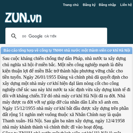
Trang chủ
Đăng ký
Đăng nhập
Liên hệ
Báo cáo tổng hợp về công ty TNHH nhà nước một thành viên cơ khí Hà Nội
Sau cuộc kháng chiến chống thự dân Pháp, nhà nước ta xây dựng
chủ nghĩa xã hội ở miền bắc. Một nền công nghiệp mạnh là điều
kiện thuận lợi để miền Bắc trở thành hậu phương vững chắc cho
tiền tuyến. Ngày 26/01/1955 Đảng và chính phủ đã quyết định cho
xây dựng một nhà máy cơ khí hiện đạI làm nòng cốt cho công
nghiệp chế tác sau này khi nước ta xác định vừa xây dựng kinh tế đi
đôi với kháng chiến.Từ đó nhà máy cơ khí Hà Nội đã ra đời. Nhà
máy được ra đời với sự giúp đỡ của nhân dân Liên xô anh em.
Ngày 15/12/1955 nhà máy cơ khí bắt đầu được xây dựng trên phần
đất rộng 51 nghìn mét vuông thuộc xã Nhân Chính nay là quận
Thanh xuân- Hà Nội. Sau gần ba năm xây dựng, ngày 12/4/1958
nhà máy khánh thành và chính thức đI vào hoạt động.