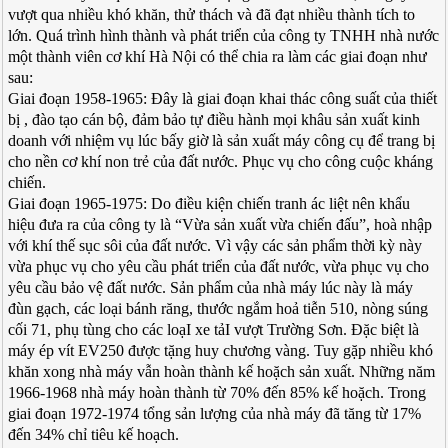
vượt qua nhiều khó khăn, thử thách và đã đạt nhiều thành tích to
lớn. Quá trình hình thành và phát triển của công ty TNHH nhà nước
một thành viên cơ khí Hà Nội có thể chia ra làm các giai đoạn như
sau:
Giai đoạn 1958-1965: Đây là giai đoạn khai thác công suất của thiết
bị , đào tạo cán bộ, đảm bảo tự điều hành mọi khâu sản xuất kinh
doanh với nhiệm vụ lúc bấy giờ là sản xuất máy công cụ để trang bị
cho nền cơ khí non trẻ của đất nước. Phục vụ cho công cuộc kháng
chiến.
Giai đoạn 1965-1975: Do điều kiện chiến tranh ác liệt nên khẩu
hiệu đưa ra của công ty là “Vừa sản xuất vừa chiến đấu”, hoà nhập
với khí thế sục sôi của đất nước. Vì vậy các sản phẩm thời kỳ này
vừa phục vụ cho yêu cầu phát triển của đất nước, vừa phục vụ cho
yêu cầu bảo vệ đất nước. Sản phẩm của nhà máy lúc này là máy
đùn gạch, các loại bánh răng, thước ngắm hoả tiễn 510, nòng súng
cối 71, phụ tùng cho các loạI xe tảI vượt Trường Sơn. Đặc biệt là
máy ép vít EV250 được tặng huy chương vàng. Tuy gặp nhiều khó
khăn xong nhà máy vẫn hoàn thành kế hoặch sản xuất. Những năm
1966-1968 nhà máy hoàn thành từ 70% đến 85% kế hoặch. Trong
giai đoạn 1972-1974 tổng sản lượng của nhà máy đã tăng từ 17%
đến 34% chỉ tiêu kế hoạch.