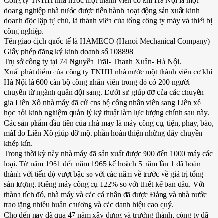
Công ty TNHH nhà nước một thành viên cơ khí Hà Nội là một
doang nghiệp nhà nước được tiến hành hoạt động sản xuất kinh
doanh độc lập tự chủ, là thành viên của tổng công ty máy và thiết bị
công nghiệp.
Tên giao dịch quốc tế là HAMECO (Hanoi Mechanical Company)
Giấy phép đăng ký kinh doanh số 108898
Trụ sở công ty tại 74 Nguyễn TrãI- Thanh Xuân- Hà Nội.
Xuất phát điểm của công ty TNHH nhà nước một thành viên cơ khí
Hà Nội là 600 cán bộ công nhân viên trong đó có 200 người
chuyển từ ngành quân đội sang. Dưới sự giúp đỡ của các chuyên
gia Liên Xô nhà máy đã cử cns bộ công nhân viên sang Liên xô
học hỏi kinh nghiệm quản lý kỹ thuật làm lực lượng chính sau này.
Các sản phẩm đầu tiên của nhà máy là máy công cụ, tiện, phay, bào,
màI do Liên Xô giúp đỡ một phần hoàn thiện những dây chuyền
khép kín.
Trong thời kỳ này nhà máy đã sản xuất được 900 đến 1000 máy các
loại. Từ năm 1961 đến năm 1965 kế hoặch 5 năm lần 1 đã hoàn
thành với tiến độ vượt bậc so với các năm về trước về giá trị tổng
sản lượng. Riêng máy công cụ 122% so với thiết kế ban đầu. Với
thành tích đó, nhà máy và các cá nhân đã được Đảng và nhà nước
trao tặng nhiều huân chương và các danh hiệu cao quý.
Cho đến nay đã qua 47 năm xây dựng và trưởng thành, công ty đã