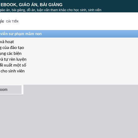
, EBOOK, GIÁO ÁN, BÀI GIẢNG
, giáo án, bài giảng, đồ án, luận văn tham khảo cho học sinh, sinh viên
nh viên sư phạm mầm non
 và hoạt
g của đào tạo
ụng các biện
à tự rèn luyện
 đề xuất một số
 cho sinh viên