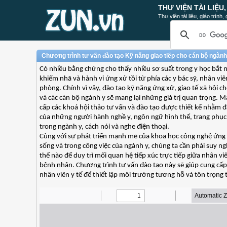
THƯ VIỆN TÀI LIỆU
Thư viện tài liệu, giáo trình
Chương trình tư vấn đào tạo Kỹ năng giao tiếp cho cán bộ ngành
Có nhiều bằng chứng cho thấy nhiều sơ suất trong y học bắt 
khiếm nhã và hành vi ứng xử tồi từ phía các y bác sỹ, nhân vi
phòng. Chính vì vậy, đào tạo kỹ năng ứng xử, giao tế xã hội ch
và các cán bộ ngành y sẽ mang lại những giá trị quan trọng.
cấp các khoá hội thảo tư vấn và đào tạo được thiết kế nhằm 
của những người hành nghề y, ngôn ngữ hình thể, trang phục
trong ngành y, cách nói và nghe điện thoại.
Cùng với sự phát triển mạnh mẽ của khoa học công nghệ ứng
sống và trong công việc của ngành y, chúng ta cần phải suy ngh
thế nào để duy trì mối quan hệ tiếp xúc trực tiếp giữa nhân v
bệnh nhân. Chương trình tư vấn đào tạo này sẽ giúp cung cấp
nhân viên y tế để thiết lập môi trường tương hỗ và tôn trọng 