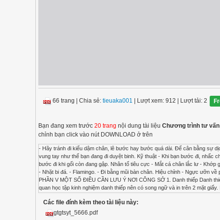
66 trang
|
Chia sẻ:
tieuaka001
| Lượt xem: 912
| Lượt tải: 2
Fr
Bạn đang xem trước
20 trang
nội dung tài liệu
Chương trình tư vấn 
chỉnh bạn click vào nút DOWNLOAD ở trên
- Hãy tránh đi kiểu dậm chân, lê bước hay bước quá dài. Để cân bằng sự dịch chuyển trọng lượng cơ thể, hãy để ngực của bạn rướn lên cao. Khi đi bộ, không đút tay vào túi quần, vung tay như thể bạn đang đi duyệt binh. Kỹ thuật - Khi bạn bước đi, nhấc chân sau khỏi mặt đất với mắt cá chân lướt qua cổ chân trước. Để bước đi uyển chuyển, nhẹ nhàng, hãy bước đi khi gối còn đang gập. Nhân tố tiêu cực - Mắt cá chân lắc lư - Khớp gối cứng (nghiêng về phía trước) 49 - Đi bằng gót chân Các bài tập hiệu chỉnh dáng đi - Nhón bước chân. - Nhặt bi đá. - Flamingo. - Đi bằng mũi bàn chân. Hiệu chỉnh - Ngực ưỡn về phía trước và nhướn lên trên. - Bụng hóp lại. - Thả lỏng qua hông và gối. - Luyện khớp mắt cá chân 50 PHẦN V MỘT SỐ ĐIỀU CẦN LƯU Ý NƠI CÔNG SỞ 1. Danh thiếp Danh thiếp song ngữ & in 2 mặt: Với những người có danh thiếp và thường tham dự các sự kiện, hội thảo, thăm quan học tập kinh nghiệm danh thiếp nên có song ngữ và in trên 2 mặt giấy. Danh thiếp nên ghi rõ chức vụ: Danh thiếp là bộ mặt của bạn và công ty. Nội dung in và chất liệu in cũng thể hiện hình ảnh mà bạn muốn chuyển tải. Danh thiếp song ngữ còn thể hiện sự chu đáo và tôn trọng đối tác. Danh thiếp là công cụ trực quan dùng để: - Phản ánh chính xác hình ảnh của công ty, tổ chức - Phản ánh ngôn ngữ, bản sắc, danh tính của một cá nhân - Giải thích rõ vị trí của bạn trong công ty, tổ chức - Nếu được dịch ra ngôn ngữ khác, phải chính xác. Khi đi công tác, tham dự sự kiện, hội thảo nên mang nhiều danh thiếp. Danh thiếp nên được để trong bao ví Trao danh thiếp bằng hai tay, hoặc bằng tay phải, không nên trao danh thiếp bằng tay trái. Nếu có song ngữ, xác định ngôn ngữ của đối tác và trao danh thiếp với mặt có ngôn ngữ phù hợp với đối tác. NHẬN DANH THIẾP - Hãy dành thời gian để nhìn vào danh thiếp - Ở các nước Châu Á, nhận danh thiếp bằng hai tay, và đọc kỹ danh thiếp 51 - Để danh thiếp vào vị trí trang trọng và phù hợp - Không viết lên danh thiếp của người khác khi họ có mặt ở đó - Ở Nhật Bản việc trao danh thiếp là nghi lễ trang trọng, và thường bằng hai tay. Tuy nhiên, trao danh thiếp theo kiểu phương Tây – trao bằng 1 tay và là tay phải - cũng được dùng ở Nhật Bản. 2. Giao tiếp điện tử Tất cả các hình thức giao tiếp đều rất quan trọng. Việc sử dụng email, điện thoại di động, fax, truyền hình trực tuyến ngày càng phát triển. Điều quan trọng nhất vẫn là, giao tiếp dù ở hình thức nào cũng phải thể hiện tính chuyên nghiệp. Chúng tôi khuyên rằng các tổ chức, công ty nên có quy định chặt chẽ về giao tiếp qua các phương tiện điện tử không chỉ để nhân viên tuân theo mà còn để bảo vệ hình ảnh và uy tín của công ty. Giao tiếp qua điện thoại: Khi nhận được điện thoại, người nghe dù ở vị trí công tác nào, cũng cần trả lời theo cách chuyên nghiệp và nhã nhặn. Khi nhấc điện thoại lên, người nghe luôn nói xin chào, tên (và chức vụ), tên công ty, tổ chức (hoặc phòng ban). Tương tự người nghe cũng nên xưng danh, và các thông tin bổ sung để dễ giao tiếp. “Xin chào, tôi là Mai, phó phòng hành chính, Bệnh Viện A, Tp Đà Nẵng. Tôi có thể giúp gì được anh/chị?” Điện thoại đi động Nói chuyện trên điện thoại di động ở nơi đông người sẽ không giữ được riêng tư. Tắt điện thoại đi động khi bạn đến những nơi sau đây: các cuộc họp tại cơ quan, công sở, chùa, nhà thờ, nhà hàng, nhà hát, các buổi hoà nhạc. Tối thiểu nhất là để chế độ rung. Khi tham gia họp trực tuyến, hãy tắt điện thoại đi động, các thiết bị điện tử khác có thể gây ra tiếng kêu trong khi bạn đang tham gia họp. 52 Thư điện tử (email) Luôn dùng ngôn ngữ trang trọng, sử dụng các từ Ông/Bà/Anh/Chị Nếu là viết thư cho người nước ngoài, luôn dùng Mr. hoặc Ms. Chỉ khi nào thân thiết hoặc cho phép mới được dùng chỉ tên riêng. Khi viết chú ý viết hoa đầu câu, danh từ riêng không nên dùng thành ngữ, chuyện phiếm, tiếng lóng, viết tắt, các emotions (các biểu tượng dùng để mô tả cảm xúc [:-) = J]). Chú ý cách diễn đạt ngày/tháng/năm, thời gian 13:00 hoặc 1:00 pm, đơn vị tiền tệ US$ hoặc £ hoặc €. Mạng xã hội 3. Quy tắc bố trí chỗ ngồi Bố trí chỗ ngồi đóng vai trò then chốt trong việc thành công hay thất bại của một sự kiện. Để bố trí chỗ ngồi đúng, bạn cần tuân thủ các quy tắc căn bản. Người chịu trách nhiệm 
Các file đính kèm theo tài liệu này:
gtgtsyt_5666.pdf