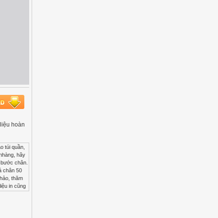
 liệu hoàn
ng phục. 58 Không ngồi lê đôi mách - Việc làm này không giúp cho sự phát triển nghề nghiệp - Nó có thể làm hỏng sự nghiệp/công việc của bạn - Hạn chế nhận xét về đồng nghiệp, nếu có/phải hãy đưa ra những điều tích cực - Tin vịt ở văn phòng lan nhanh hơn cả tốc độ ánh sáng - Bất cứ điều tiêu cực nào bạn nói ra, nó sẽ đi theo bạn, biến bạn thành chú hề, kẻ ngồi lê đôi mách. Hỏi trước khi mượn đồ - Đôi khi ta lầm tưởng rằng ta thân thiết với đồng nghiệp, lấy/mượn đồ của họ dùng mà không xin phép - Hãy hỏi trước, mượn dùng sau - Bạn làm vậy với người khác và ngược lại Luôn