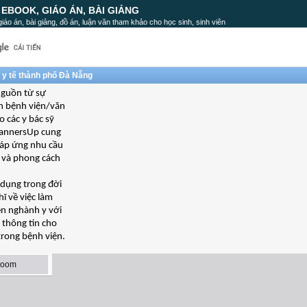
, EBOOK, GIÁO ÁN, BÀI GIẢNG
, giáo án, bài giảng, đồ án, luận văn tham khảo cho học sinh, sinh viên
 y tế thành phố Đà Nẵng
nguồn từ sự
ên bệnh viện/văn
o các y bác sỹ
 MannersUp cung
đáp ứng nhu cầu
 và phong cách
 dụng trong đời
ĩ về việc làm
iên nghành y với
 thông tin cho
trong bệnh viện.