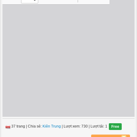
37 trang
|
Chia sẻ:
Kiên Trung
| Lượt xem: 730
| Lượt tải: 1
Free