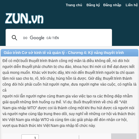
Trang chủ
Đăng ký
Đăng nhập
Liên hệ
Giáo trình Cơ sở kinh tế và quản lý - Chương 4: Kỹ năng thuyết trình
Để có một buổi thuyết trình thành công mỹ mãn là điều không dễ, nó đòi hỏi
người diễn thuyết phải chuNn bị chu đáo, khoa học thì mới có thể đạt được kết
quả mong muốn. Khác với trước đây, khi nói đến thuyết trình người ta chỉ quan
tâm nói sao cho to, rõ, trôi chảy, hùng hồn là được. Giờ đây, thuyết trình thành
công đòi hỏi phải cuốn hút người nghe, đưa người nghe vào cuộc, có nghĩa là
cả
người nói lẫn người nghe cùng tham gia vào việc tạo ra các thông điệp nhằm
giải quyết những tình huống cụ thể. Ví dụ: Buổi thuyết trình về chủ đề “Việt
Nam gia nhập WTO” được coi là thành công một khi thu hút được cả người nói
và người nghe cùng tập trung theo dõi, suy nghĩ về những cơ hội và thách thức
khi Việt Nam gia nhập WTO và cùng tìm các giải pháp để đón nhận cơ hội,
vượt qua thách thức khi Việt Nam gia nhập tổ chức này.