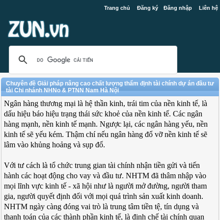
Trang chủ
Đăng ký
Đăng nhập
Liên hệ
Chuyên đề Giải pháp nâng cao chất lượng thẩm định tài chính dự án đầu tư
tài Chi nhánh NHNo & PTNN Nam Hà Nội
Ngân hàng thương mại là hệ thần kinh, trái tim của nền kinh tế, là
dấu hiệu báo hiệu trạng thái sức khoẻ của nền kinh tế. Các ngân
hàng mạnh, nền kinh tế mạnh. Ngược lại, các ngân hàng yếu, nền
kinh tế sẽ yếu kém. Thậm chí nếu ngân hàng đổ vỡ nền kinh tế sẽ
lâm vào khủng hoảng và sụp đổ.
Với tư cách là tổ chức trung gian tài chính nhận tiền gửi và tiến
hành các hoạt động cho vay và đầu tư. NHTM đã thâm nhập vào
mọi lĩnh vực kinh tế - xã hội như là người mở đường, người tham
gia, người quyết định đối với mọi quá trình sản xuất kinh doanh.
NHTM ngày càng đóng vai trò là trung tâm tiền tệ, tín dụng và
thanh toán của các thành phần kinh tế, là định chế tài chính quan