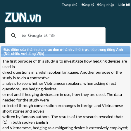
Trang chủ
Đăng ký
Đăng nhập
Liên hệ
Đặc điểm của thành phần rào đón ở hành vi hỏi trực tiếp trong tiếng Anh
(Đối chiếu với tiếng Việt)
The first purpose of this study is to investigate how hedging devices are
used in
direct questions in English spoken language. Another purpose of the
study is to do a contrastive
analysis to see whether Vietnamese speakers, when asking direct
questions, use hedging devices
or not and if hedging devices are in use, how they are used. The data
needed for the study were
collected through conversation exchanges in foreign and Vietnamese
short stories and novels
written by famous authors. The results of the research revealed that:
(1) in both spoken English
and Vietnamese, hedging as a mitigating device is extensively employed;