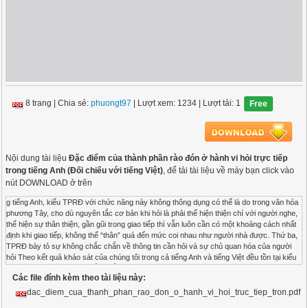
8 trang
|
Chia sẻ:
phuongt97
| Lượt xem: 1234
| Lượt tải: 1
Free
Nội dung tài liệu
Đặc điểm của thành phần rào đón ở hành vi hỏi trực tiếp
trong tiếng Anh (Đối chiếu với tiếng Việt)
, để tải tài liệu về máy bạn click vào
nút DOWNLOAD ở trên
g tiếng Anh, kiểu TPRĐ với chức năng này không thông dụng có thể là do trong văn hóa
phương Tây, cho dù nguyên tắc cơ bản khi hỏi là phải thể hiện thiện chí với người nghe,
thể hiện sự thân thiện, gần gũi trong giao tiếp thì vẫn luôn cần có một khoảng cách nhất
định khi giao tiếp, không thể “thân” quá đến mức coi nhau như người nhà được. Thứ ba,
TPRĐ bày tỏ sự không chắc chắn về thông tin cần hỏi và sự chủ quan hóa của người
hỏi Theo kết quả khảo sát của chúng tôi trong cả tiếng Anh và tiếng Việt đều tồn tại kiểu
TPRĐ bày tỏ sự không chắc chắn về thông tin cần hỏi và sự chủ quan hóa của người
Các file đính kèm theo tài liệu này:
hỏi trong phát ngôn hỏi. Có thể liệt kê ở đây một số ví dụ kiểu TPRĐ này trong tiếng Anh:
I may be mistaken, but are you the person who ...?(Có thể tôi nhầm nhưng bạn có phải
dac_diem_cua_thanh_phan_rao_don_o_hanh_vi_hoi_truc_tiep_tron.pdf
là người mà)/ I am not sure if this is right, but is it OK if I...?(Tôi không chắc điều này có