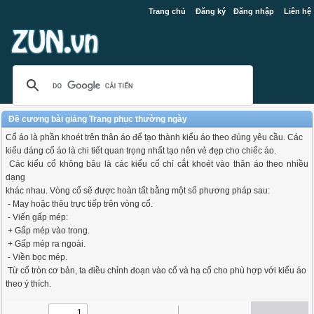
Trang chủ
Đăng ký
Đăng nhập
Liên hệ
Đề cương bài giảng Trang phục thường ngày
Cổ áo là phần khoét trên thân áo để tạo thành kiểu áo theo đúng yêu cầu. Các
kiểu dáng cổ áo là chi tiết quan trọng nhất tạo nên vẻ đẹp cho chiếc áo.
Các kiểu cổ không bâu là các kiểu cổ chỉ cắt khoét vào thân áo theo nhiều
dạng
khác nhau. Vòng cổ sẽ được hoàn tất bằng một số phương pháp sau:
- May hoặc thêu trực tiếp trên vòng cổ.
- Viến gấp mép:
+ Gấp mép vào trong.
+ Gấp mép ra ngoài.
- Viền bọc mép.
Từ cổ tròn cơ bản, ta điều chỉnh đoạn vào cổ và hạ cổ cho phù hợp với kiểu áo
theo ý thích.