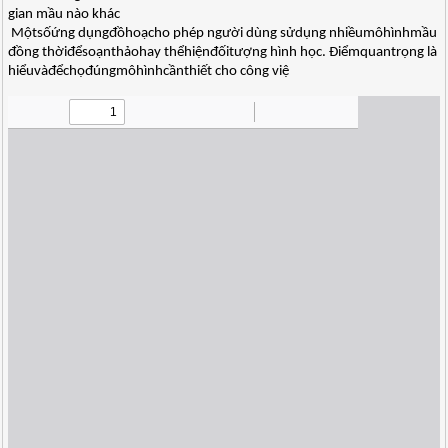
gian mầu nào khác
 Mộtsốứng dụngđồhoạcho phép người dùng sửdụng nhiềumôhìnhmầu
đồng thờiđểsoạnthảohay thểhiệnđốitượng hình học. Ðiểmquantrọng là
hiểuvàđểchọđúngmôhìnhcầnthiết cho công việ