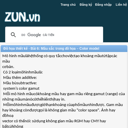
Trang chủ
Đăng ký
Đăng nhập
Liên hệ
Đồ họa thiết kế - Bài 6: Mầu sắc trong đồ họa – Color model
Mô hình mầulàhệthống có quy tắcchoviệctạo khoảng mầutừtậpcác
mầu
cơbản.
 Có 2 loạimôhìnhmầulà:
 Mầu thêm additive:
 Mầu bùsubtractive:
 system’s color gamut
 Mỗi mô hình mầucókhoảng mầu hay gam mầu riêng gamut (range) của
những mầumànócóthểhiểnthịhay in.
 Mỗimôhìnhmầuđượcgiớihạnkhoảng củaphổmầunhìnđược. Gam mầu
hay khoảng cònđượcgọi là không gian mầu "color space". Ảnh hay
đồhoạ
vector có thểnói: sửdụng không gian mầu RGM hay CMY hay
bấtcứkhông