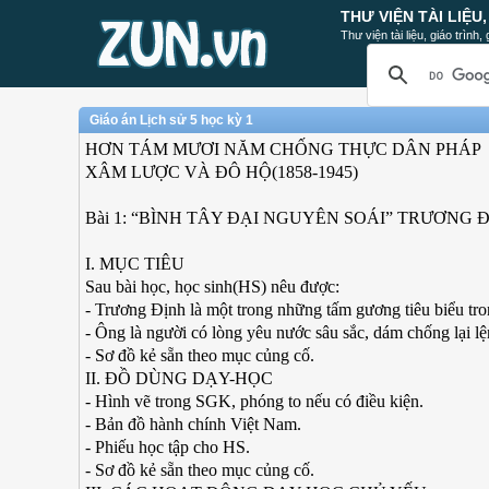
THƯ VIỆN TÀI LIỆU
Thư viện tài liệu, giáo trình
Giáo án Lịch sử 5 học kỳ 1
HƠN TÁM MƯƠI NĂM CHỐNG THỰC DÂN PHÁP
XÂM LƯỢC VÀ ĐÔ HỘ(1858-1945)
Bài 1: “BÌNH TÂY ĐẠI NGUYÊN SOÁI” TRƯƠNG Đ
I. MỤC TIÊU
Sau bài học, học sinh(HS) nêu được:
- Trương Định là một trong những tấm gương tiêu biểu tr
- Ông là người có lòng yêu nước sâu sắc, dám chống lại 
- Sơ đồ kẻ sẵn theo mục củng cố.
II. ĐỒ DÙNG DẠY-HỌC
- Hình vẽ trong SGK, phóng to nếu có điều kiện.
- Bản đồ hành chính Việt Nam.
- Phiếu học tập cho HS.
- Sơ đồ kẻ sẵn theo mục củng cố.