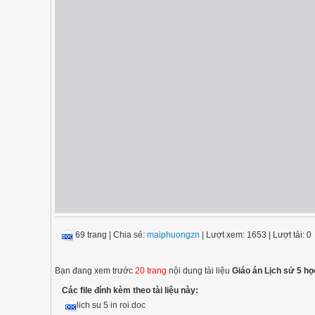
69 trang
|
Chia sẻ:
maiphuongzn
| Lượt xem: 1653
| Lượt tải: 0
Bạn đang xem trước
20 trang
nội dung tài liệu
Giáo án Lịch sử 5 họ
Các file đính kèm theo tài liệu này:
lich su 5 in roi.doc