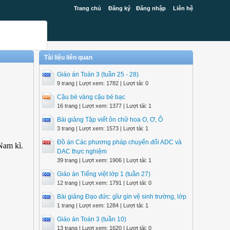
Trang chủ
Đăng ký
Đăng nhập
Liên hệ
Tài liệu liên quan
Giáo án Toán 3 (tuần 25 - 28)
9 trang | Lượt xem: 1782 | Lượt tải: 0
Cậu bé vàng cậu bé bạc
16 trang | Lượt xem: 1377 | Lượt tải: 1
Bài giảng Tập viết ôn chữ hoa O, Ơ, Ô
3 trang | Lượt xem: 1573 | Lượt tải: 1
Đồ án Các phương pháp chuyển đổi ADC và
Nam kì.
DAC thực nghiệm
39 trang | Lượt xem: 1906 | Lượt tải: 1
Giáo án Tiếng việt lớp 1 (tuần 27)
12 trang | Lượt xem: 1791 | Lượt tải: 0
Bài giảng Đạo đức: gĩư gìn vệ sinh trường, lớp
1 trang | Lượt xem: 1284 | Lượt tải: 1
Giáo án Toán 3 (tuần 10)
13 trang | Lượt xem: 1620 | Lượt tải: 0