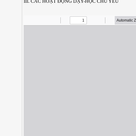
III. CÁC HOẠT ĐỘNG DẠY-HỌC CHỦ YẾU