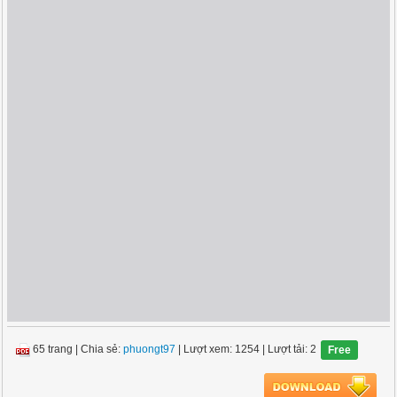
65 trang
|
Chia sẻ:
phuongt97
| Lượt xem: 1254
| Lượt tải: 2
Free