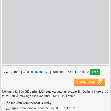
13 trang
|
Chia sẻ:
luyenbuizn
| Lượt xem: 1584
| Lượt tải: 0
Free
Nội dung tài liệu
Giáo trình kiến trúc và quản trị oracle 8i - Quản lý indexs
, để
tải tài liệu về máy bạn click vào nút DOWNLOAD ở trên
Các file đính kèm theo tài liệu này:
pages_from_oracle_dbadmin_v2_0_5_7317.pdf