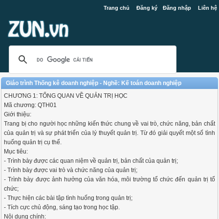
Trang chủ
Đăng ký
Đăng nhập
Liên hệ
Giáo trình Thống kê doanh nghiệp - Nghề: Kế toán doanh nghiệp
CHƯƠNG 1: TỔNG QUAN VỀ QUẢN TRỊ HỌC
Mã chương: QTH01
Giới thiệu:
Trang bị cho người học những kiến thức chung về vai trò, chức năng, bản chất
của quản trị và sự phát triển của lý thuyết quản trị. Từ đó giải quyết một số tình
huống quản trị cụ thể.
Mục tiêu:
- Trình bày được các quan niệm về quản trị, bản chất của quản trị;
- Trình bày được vai trò và chức năng của quản trị;
- Trình bày được ảnh hưởng của văn hóa, môi trường tổ chức đến quản trị tổ
chức;
- Thực hiện các bài tập tình huống trong quản trị;
- Tích cực chủ động, sáng tạo trong học tập.
Nội dung chính: