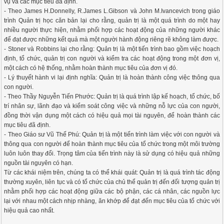
vụ và các mục tiêu đã định.
- Theo James H.Donnelly, R.James L.Gibson và John M.Ivancevich trong giáo
trình Quản trị học căn bản lại cho rằng, quản trị là một quá trình do một hay
nhiều người thực hiện, nhằm phối hợp các hoạt động của những người khác
để đạt được những kết quả mà một người hành động riêng rẽ không làm được.
- Stoner và Robbins lại cho rằng: Quản trị là một tiến trình bao gồm việc hoạch
định, tổ chức, quản trị con người và kiểm tra các hoạt động trong một đơn vị,
một cách có hệ thống, nhằm hoàn thành mục tiêu của đơn vị đó.
- Lý thuyết hành vi lại định nghĩa: Quản trị là hoàn thành công việc thông qua
con người.
- Theo Thầy Nguyễn Tiến Phước: Quản trị là quá trình lập kế hoạch, tổ chức, bố
trí nhân sự, lãnh đạo và kiểm soát công việc và những nỗ lực của con người,
đồng thời vận dụng một cách có hiệu quả mọi tài nguyên, để hoàn thành các
mục tiêu đã định.
- Theo Giáo sư Vũ Thế Phú: Quản trị là một tiến trình làm việc với con người và
thông qua con người để hoàn thành mục tiêu của tổ chức trong một môi trường
luôn luôn thay đổi. Trọng tâm của tiến trình này là sử dụng có hiệu quả những
nguồn tài nguyên có hạn.
Từ các khái niệm trên, chúng ta có thể khái quát: Quản trị là quá trình tác động
thường xuyên, liên tục và có tổ chức của chủ thể quản trị đến đối tượng quản trị
nhằm phối hợp các hoạt động giữa các bộ phận, các cá nhân, các nguồn lực
lại với nhau một cách nhịp nhàng, ăn khớp để đạt đến mục tiêu của tổ chức với
hiệu quả cao nhất.