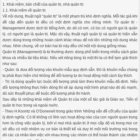
1. Khái niệm, bản chất của quản trị, nhà quản trị
1.1. Khái niệm về quản trị
Về nội dung, thuật ngữ “quản trị” là một phạm trù khó định nghĩa. Mỗi tác giả khi
đề cập đến quản trị đều có một định nghĩa cho riêng mình. Từ quản trị -
Management được dịch từ tiếng Anh, do đó có nơi, có lúc có người gọi là quản
lý, có người gọi là quản trị. Mặc dù vậy, thuật ngữ quản lý và quản trị hiện vẫn
được dùng trong những hoàn cảnh khác nhau để nói lên những nội dung khác
nhau. Nhìn chung, về cơ bản hai từ này đều chỉ một nội dung giống nhau.
Quản trị (Management) là từ thường được dùng phổ biến trong nhiều sách giáo
khoa và nhiều tài liệu khác. Nếu xét riêng từng từ một thì ta có thể tạm giải thích
như sau:
- Quản: là đưa đối tượng vào khuôn mẫu quy định sẵn. Đó là khuôn mẫu chúng
ta phải thực hiện chứ không để đối tượng tự do hoạt động một cách tùy thích.
- Trị: là dùng quyền lực buộc đối tượng phải làm theo khuôn mẫu đã định. Nếu
đối tượng không thực hiện đóng thì sẽ áp dụng một hình phạt nào đó đủ mạnh,
đủ sức thuyết phục để buộc đối tượng phải thi hành.
Sau đây là những khái niệm về Quản trị của một số tác giả là Giáo sư, Tiến sĩ
quản trị học trong và ngoài nước.
- Theo H.Koontz và O’Donenell trong giáo trình Những vấn đề cốt yếu của quản
lý định nghĩa: Có lẽ không có lĩnh vực hoạt động nào của con người quan trọng
hơn là công việc quản lý, bởi vì mọi nhà quản trị ở mọi cấp độ và trong mọi cơ
sở đều có một nhiệm vụ cơ bản là thiết kế và duy trì một môi trường mà trong
đó các cá nhân làm việc với nhau trong các nhóm có thể hoàn thành các nhiệm