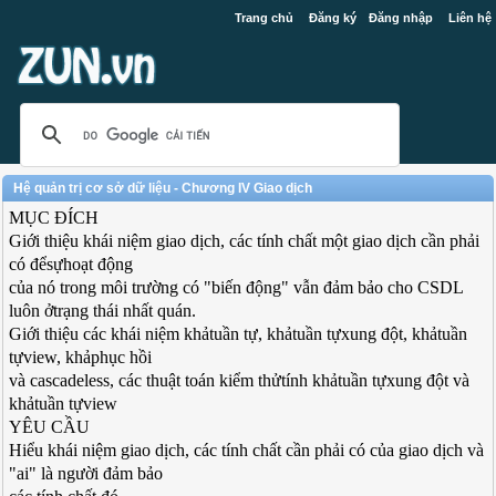
Trang chủ
Đăng ký
Đăng nhập
Liên hệ
Hệ quản trị cơ sở dữ liệu - Chương IV Giao dịch
MỤC ĐÍCH
Giới thiệu khái niệm giao dịch, các tính chất một giao dịch cần phải
có đểsựhoạt động
của nó trong môi trường có "biến động" vẫn đảm bảo cho CSDL
luôn ởtrạng thái nhất quán.
Giới thiệu các khái niệm khảtuần tự, khảtuần tựxung đột, khảtuần
tựview, khảphục hồi
và cascadeless, các thuật toán kiểm thửtính khảtuần tựxung đột và
khảtuần tựview
YÊU CẦU
Hiểu khái niệm giao dịch, các tính chất cần phải có của giao dịch và
"ai" là người đảm bảo