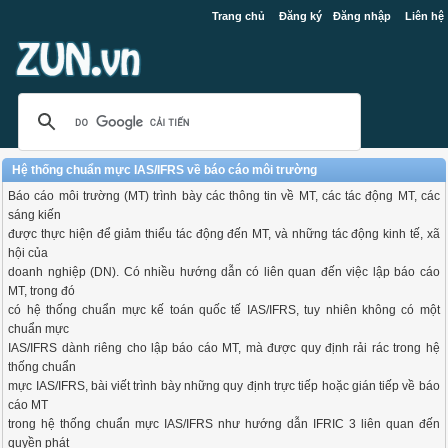
Trang chủ
Đăng ký
Đăng nhập
Liên hệ
Hệ thống chuẩn mực IAS/IFRS về báo cáo môi trường
Báo cáo môi trường (MT) trình bày các thông tin về MT, các tác động MT, các
sáng kiến
được thực hiện để giảm thiểu tác động đến MT, và những tác động kinh tế, xã
hội của
doanh nghiệp (DN). Có nhiều hướng dẫn có liên quan đến việc lập báo cáo
MT, trong đó
có hệ thống chuẩn mực kế toán quốc tế IAS/IFRS, tuy nhiên không có một
chuẩn mực
IAS/IFRS dành riêng cho lập báo cáo MT, mà được quy định rải rác trong hệ
thống chuẩn
mực IAS/IFRS, bài viết trình bày những quy định trực tiếp hoặc gián tiếp về báo
cáo MT
trong hệ thống chuẩn mực IAS/IFRS như hướng dẫn IFRIC 3 liên quan đến
quyền phát