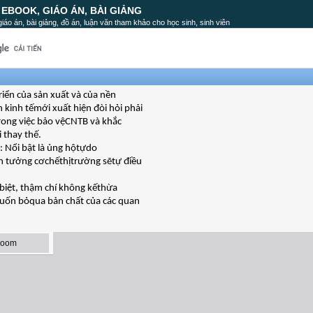
, EBOOK, GIÁO ÁN, BÀI GIẢNG
, giáo án, bài giảng, đồ án, luận văn tham khảo cho học sinh, sinh viên
riển của sản xuất và của nền
 kinh tếmới xuất hiện đòi hỏi phải
trong việc bảo vệCNTB và khắc
 thay thế.
: Nổi bật là ủng hộtựdo
tin tưởng cơchếthịtrường sẽtự điều
biệt, thậm chí không kếthừa
muốn bỏqua bản chất của các quan