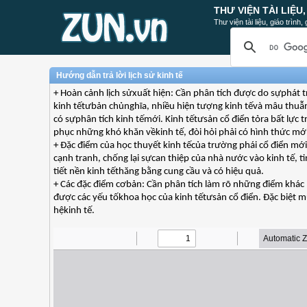
THƯ VIỆN TÀI LIỆU
Thư viện tài liệu, giáo trình
Hướng dẫn trả lời lịch sử kinh tế
+ Hoàn cảnh lịch sửxuất hiện: Cần phân tích được do sựphát t
kinh tếtưbản chủnghĩa, nhiều hiện tượng kinh tếvà mâu thuẫn
có sựphân tích kinh tếmới. Kinh tếtưsản cổ điển tỏra bất lực 
phục những khó khăn vềkinh tế, đòi hỏi phải có hình thức mới
+ Đặc điểm của học thuyết kinh tếcủa trường phái cổ điển mới
cạnh tranh, chống lại sựcan thiệp của nhà nước vào kinh tế, 
tiết nền kinh tếthăng bằng cung cầu và có hiệu quả.
+ Các đặc điểm cơbản: Cần phân tích làm rõ những điểm khác 
được các yếu tốkhoa học của kinh tếtưsản cổ điển. Đặc biệt 
hệkinh tế.