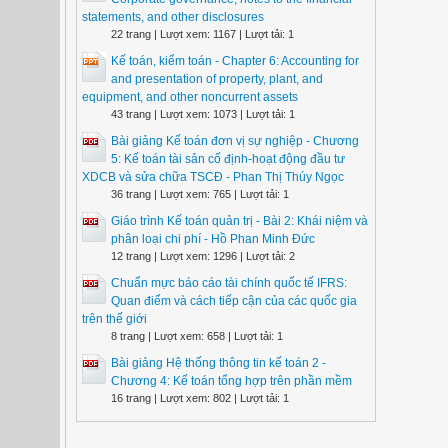
statements, and other disclosures
22 trang | Lượt xem: 1167 | Lượt tải: 1
Kế toán, kiểm toán - Chapter 6: Accounting for
and presentation of property, plant, and
equipment, and other noncurrent assets
43 trang | Lượt xem: 1073 | Lượt tải: 1
Bài giảng Kế toán đơn vị sự nghiệp - Chương
5: Kế toán tài sản cố định-hoạt động đầu tư
XDCB và sửa chữa TSCĐ - Phan Thị Thúy Ngọc
36 trang | Lượt xem: 765 | Lượt tải: 1
Giáo trình Kế toán quản trị - Bài 2: Khái niệm và
phân loại chi phí - Hồ Phan Minh Đức
12 trang | Lượt xem: 1296 | Lượt tải: 2
Chuẩn mực báo cáo tài chính quốc tế IFRS:
Quan điểm và cách tiếp cận của các quốc gia
trên thế giới
8 trang | Lượt xem: 658 | Lượt tải: 1
Bài giảng Hệ thống thông tin kế toán 2 -
Chương 4: Kế toán tổng hợp trên phần mềm
16 trang | Lượt xem: 802 | Lượt tải: 1