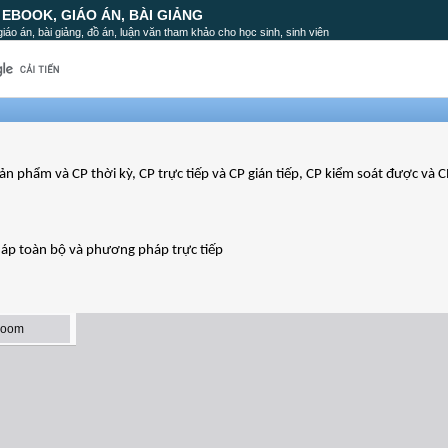
, EBOOK, GIÁO ÁN, BÀI GIẢNG
, giáo án, bài giảng, đồ án, luận văn tham khảo cho học sinh, sinh viên
sản phẩm và CP thời kỳ, CP trực tiếp và CP gián tiếp, CP kiểm soát được và 
áp toàn bộ và phương pháp trực tiếp