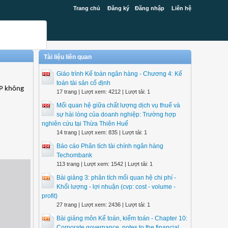
Trang chủ
Đăng ký
Đăng nhập
Liên hệ
Tài liệu liên quan
Giáo trình Kế toán ngân hàng - Chương 4: Kế
toán tài sản cố định
CP không
17 trang | Lượt xem: 4212 | Lượt tải: 1
Mối quan hệ giữa chất lượng dịch vụ thuế và
sự hài lòng của doanh nghiệp: Trường hợp
nghiên cứu tại Thừa Thiên Huế
14 trang | Lượt xem: 835 | Lượt tải: 1
Báo cáo Phân tích tài chính ngân hàng
Techombank
113 trang | Lượt xem: 1542 | Lượt tải: 1
Bài giảng 3: phân tích mối quan hệ chi phí -
Khối lượng - lợi nhuận (cvp: cost - volume -
profit)
27 trang | Lượt xem: 2436 | Lượt tải: 1
Bài giảng môn Kế toán, kiểm toán - Chapter 10:
Corporate governance, notes to the financial