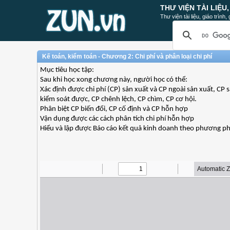
THƯ VIỆN TÀI LIỆU
Thư viện tài liệu, giáo trình
Kế toán, kiểm toán - Chương 2: Chi phí và phân loại chi phí
Mục tiêu học tập:
Sau khi học xong chương này, người học có thể:
Xác định được chi phí (CP) sản xuất và CP ngoài sản xuất, CP 
kiểm soát được, CP chênh lệch, CP chìm, CP cơ hội.
Phân biệt CP biến đổi, CP cố định và CP hỗn hợp
Vận dụng được các cách phân tích chi phí hỗn hợp
Hiểu và lập được Báo cáo kết quả kinh doanh theo phương ph